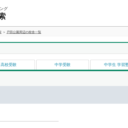
ング
索
索
戸田公園周辺の校舎一覧
高校受験
中学受験
中学生 学習