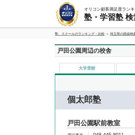
オリコン顧客満足度ランキ
塾・学習塾 検
塾、スクールのランキング・比較
埼玉県の路線検
戸田公園周辺の校舎
大学受験
個太郎塾
戸田公園駅前教室
048-445-8011