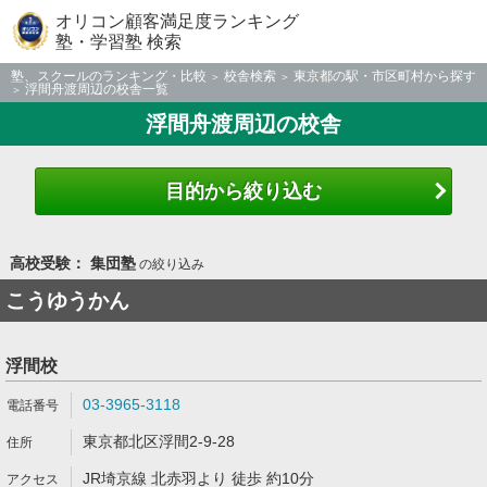
オリコン顧客満足度ランキング
塾・学習塾 検索
塾、スクールのランキング・比較
校舎検索
東京都の駅・市区町村から探す
浮間舟渡周辺の校舎一覧
浮間舟渡周辺の校舎
目的から絞り込む
高校受験： 集団塾
の絞り込み
こうゆうかん
浮間校
03-3965-3118
東京都北区浮間2-9-28
JR埼京線 北赤羽より 徒歩 約10分