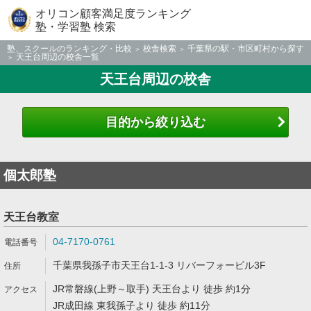
オリコン顧客満足度ランキング
塾・学習塾 検索
塾、スクールのランキング・比較
校舎検索
千葉県の駅・市区町村から探す
天王台周辺の校舎一覧
天王台周辺の校舎
目的から絞り込む
個太郎塾
天王台教室
04-7170-0761
千葉県我孫子市天王台1-1-3 リバーフォービル3F
JR常磐線(上野～取手) 天王台より 徒歩 約1分
JR成田線 東我孫子より 徒歩 約11分