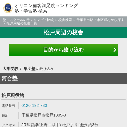
オリコン顧客満足度ランキング
塾・学習塾 検索
塾、スクールのランキング・比較
校舎検索
千葉県の駅・市区町村から探す
松戸周辺の校舎一覧
松戸周辺の校舎
目的から絞り込む
大学受験： 集団塾
の絞り込み
河合塾
松戸現役館
0120-192-730
千葉県松戸市松戸1305-9
JR常磐線(上野～取手) 松戸より 徒歩 約3分