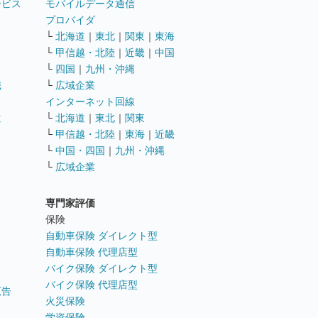
ービス
モバイルデータ通信
ト
プロバイダ
└
北海道
｜
東北
｜
関東
｜
東海
└
甲信越・北陸
｜
近畿
｜
中国
└
四国
｜
九州・沖縄
職
└
広域企業
インターネット回線
遣
└
北海道
｜
東北
｜
関東
└
甲信越・北陸
｜
東海
｜
近畿
ス
└
中国・四国
｜
九州・沖縄
└
広域企業
専門家評価
ト
保険
自動車保険 ダイレクト型
自動車保険 代理店型
バイク保険 ダイレクト型
バイク保険 代理店型
広告
火災保険
学資保険