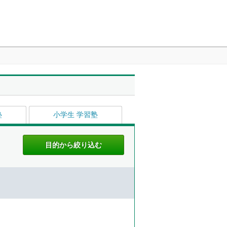
塾
小学生 学習塾