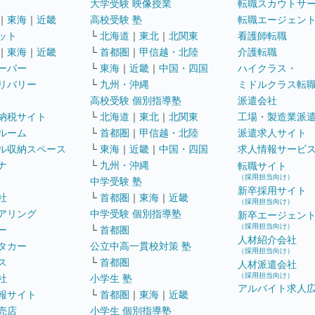
大学受験 映像授業
転職スカウトサ
｜
東海
｜
近畿
高校受験 塾
転職エージェン
ット
└
北海道
｜
東北
｜
北関東
看護師転職
｜
東海
｜
近畿
└
首都圏
｜
甲信越・北陸
介護転職
ーパー
└
東海
｜
近畿
｜
中国・四国
ハイクラス・
リバリー
└
九州・沖縄
ミドルクラス転
高校受験 個別指導塾
派遣会社
納税サイト
└
北海道
｜
東北
｜
北関東
工場・製造業派
ルーム
└
首都圏
｜
甲信越・北陸
派遣求人サイト
ル収納スペース
└
東海
｜
近畿
｜
中国・四国
求人情報サービ
ナ
└
九州・沖縄
転職サイト
（採用担当向け）
中学受験 塾
新卒採用サイト
社
└
首都圏
｜
東海
｜
近畿
（採用担当向け）
アリング
中学受験 個別指導塾
新卒エージェン
（採用担当向け）
ー
└
首都圏
人材紹介会社
タカー
公立中高一貫校対策 塾
（採用担当向け）
ス
└
首都圏
人材派遣会社
（採用担当向け）
社
小学生 塾
アルバイト求人
報サイト
└
首都圏
｜
東海
｜
近畿
売店
小学生 個別指導塾