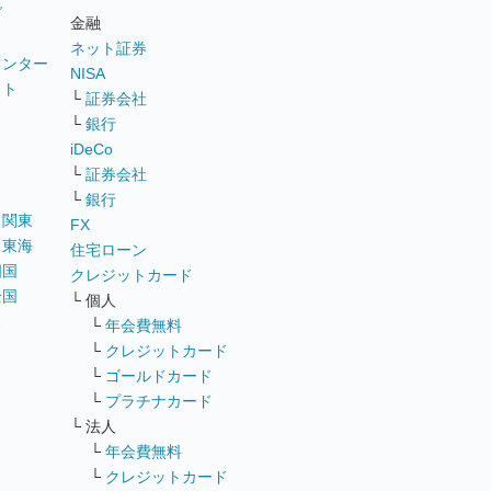
グ
金融
ネット証券
ウンター
NISA
イト
└
証券会社
リ
└
銀行
iDeCo
└
証券会社
└
銀行
｜
関東
FX
｜
東海
住宅ローン
四国
クレジットカード
全国
└ 個人
ス
└
年会費無料
└
クレジットカード
└
ゴールドカード
└
プラチナカード
└ 法人
└
年会費無料
└
クレジットカード