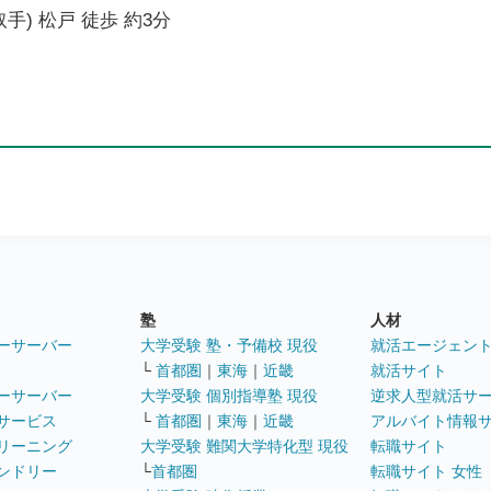
手) 松戸 徒歩 約3分
塾
人材
ーサーバー
大学受験 塾・予備校 現役
就活エージェン
└
首都圏
｜
東海
｜
近畿
就活サイト
ーサーバー
大学受験 個別指導塾 現役
逆求人型就活サ
サービス
└
首都圏
｜
東海
｜
近畿
アルバイト情報
リーニング
大学受験 難関大学特化型 現役
転職サイト
ンドリー
└
首都圏
転職サイト 女性