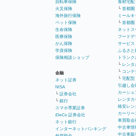
自転車保険
食材宅配
火災保険
└
首都圏
海外旅行保険
ミールキ
ペット保険
└
首都圏
生命保険
ネットス
医療保険
フードデ
がん保険
サービス
学資保険
ふるさと
保険相談ショップ
トランク
└
レンタ
└
コンテ
金融
└
宅配型
ネット証券
引越し会
NISA
カーシェ
└
証券会社
レンタカ
└
銀行
格安レン
スマホ専業証券
カーリー
iDeCo 証券会社
車買取会
ネット銀行
中古車情
インターネットバンキング
中古車販
外貨預金