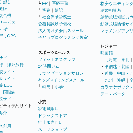
引越し
└
FP
｜
医療事務
格安ウエディン
通販
└
宅建
｜
簿記
結婚相談所
複合機
└
社会保険労務士
結婚式場相談カ
サービス
公務員試験予備校
結婚式場情報サ
 小売
法人向け英会話スクール
マッチングアプ
守りGPS
子どもプログラミング教室
レジャー
スポーツ&ヘルス
映画館
サイト
フィットネスクラブ
└
北海道
｜
東北
行
｜
海外旅行
24時間ジム
└
甲信越・北陸
較サイト
リラクゼーションサロン
└
近畿
｜
中国・
較サイト
キッズスイミングスクール
└
九州・沖縄
｜
 LCC
└
幼児
｜
小学生
カラオケボック
｜
国際線
テーマパーク
較サイト
小売
ビティ予約サイト
家電量販店
海外
ドラッグストア
紳士服専門店
ス利用
スーツショップ