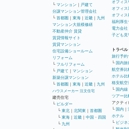
オフィス
└
マンション
｜
戸建て
オフィス
分譲マンション管理会社
オフィス
└
首都圏
｜
東海
｜
近畿
｜
九州
福利厚生
マンション大規模修繕
電力会社
不動産仲介 賃貸
子ども見
賃貸情報サイト
賃貸マンション
トラベル
住宅設備ショールーム
旅行予約
リフォーム
└
国内旅
└
フルリフォーム
航空券比
└
戸建て
｜
マンション
ホテル比
新築分譲マンション
格安航空券
└
首都圏
｜
東海
｜
近畿
｜
九州
└
国内線
ハウスメーカー 注文住宅
ツアー比
建売住宅
アクティ
└
ビルダー
└
国内
｜
└
東北
｜
北関東
｜
首都圏
ホテル
└
東海
｜
近畿
｜
中国・四国
└
ビジネ
└
九州