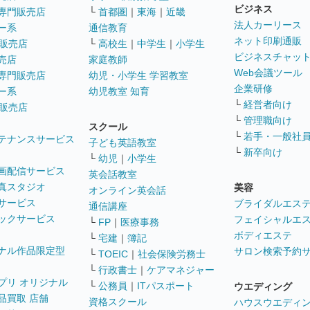
ビジネス
専門販売店
└
首都圏
｜
東海
｜
近畿
法人カーリース
ー系
通信教育
ネット印刷通販
販売店
└
高校生
｜
中学生
｜
小学生
ビジネスチャッ
売店
家庭教師
Web会議ツール
専門販売店
幼児・小学生 学習教室
企業研修
ー系
幼児教室 知育
└
経営者向け
販売店
└
管理職向け
スクール
└
若手・一般社
テナンスサービス
子ども英語教室
└
新卒向け
└
幼児
｜
小学生
画配信サービス
英会話教室
真スタジオ
美容
オンライン英会話
サービス
ブライダルエス
通信講座
ックサービス
フェイシャルエ
└
FP
｜
医療事務
ボディエステ
└
宅建
｜
簿記
ナル作品限定型
サロン検索予約
└
TOEIC
｜
社会保険労務士
└
行政書士
｜
ケアマネジャー
プリ オリジナル
└
公務員
｜
ITパスポート
ウエディング
品買取 店舗
資格スクール
ハウスウエディ