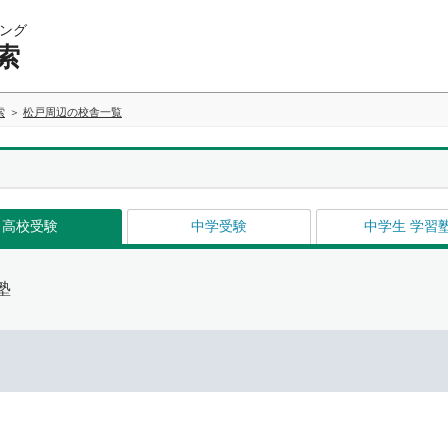
ング
索
索
松戸周辺の校舎一覧
高校受験
中学受験
中学生 学習
塾