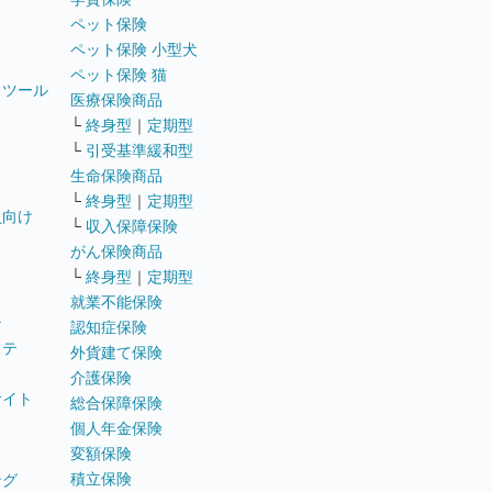
ペット保険
ペット保険 小型犬
ペット保険 猫
トツール
医療保険商品
└
終身型
｜
定期型
└
引受基準緩和型
生命保険商品
└
終身型
｜
定期型
員向け
└
収入保障保険
がん保険商品
└
終身型
｜
定期型
就業不能保険
テ
認知症保険
ステ
外貨建て保険
介護保険
サイト
総合保障保険
個人年金保険
変額保険
積立保険
ング