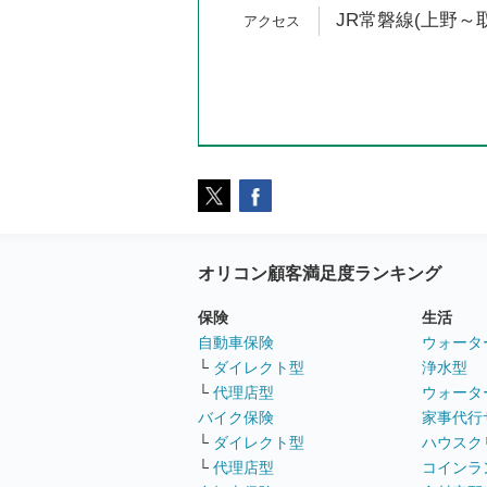
JR常磐線(上野～取
オリコン顧客満足度ランキング
保険
生活
自動車保険
ウォータ
└
ダイレクト型
浄水型
└
代理店型
ウォータ
バイク保険
家事代行
└
ダイレクト型
ハウスク
└
代理店型
コインラ