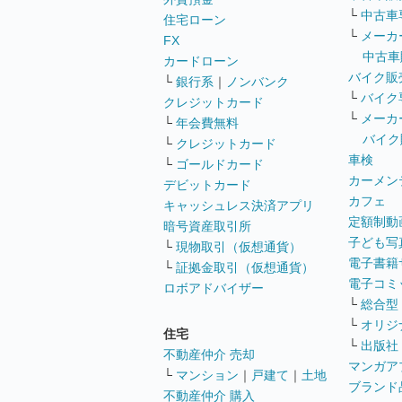
└
中古車
住宅ローン
└
メーカ
FX
中古車
カードローン
バイク販
└
銀行系
｜
ノンバンク
└
バイク
クレジットカード
└
メーカ
└
年会費無料
バイク
└
クレジットカード
車検
└
ゴールドカード
カーメン
デビットカード
カフェ
キャッシュレス決済アプリ
定額制動
暗号資産取引所
子ども写
└
現物取引（仮想通貨）
電子書籍
└
証拠金取引（仮想通貨）
電子コミ
ロボアドバイザー
└
総合型
└
オリジ
住宅
└
出版社
不動産仲介 売却
マンガア
└
マンション
｜
戸建て
｜
土地
ブランド
不動産仲介 購入