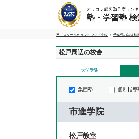
オリコン顧客満足度ランキ
塾・学習塾 検
塾、スクールのランキング・比較
千葉県の路線検
松戸周辺の校舎
大学受験
集団塾
個別指導
市進学院
松戸教室