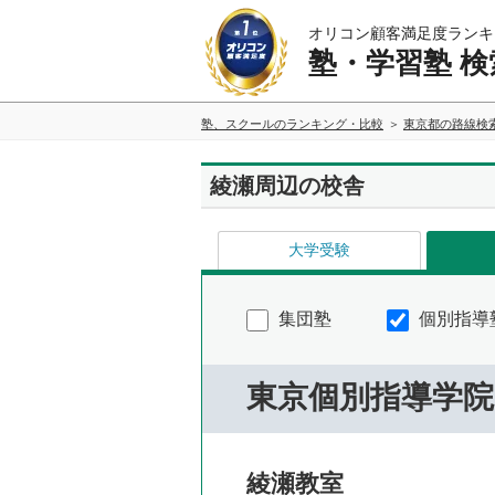
オリコン顧客満足度ランキ
塾・学習塾 検
塾、スクールのランキング・比較
東京都の路線検
綾瀬周辺の校舎
大学受験
集団塾
個別指導
東京個別指導学院
綾瀬教室