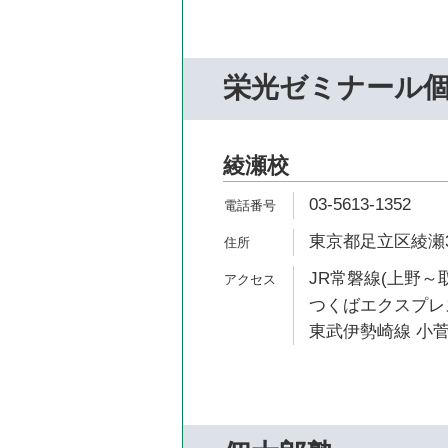
栄光ゼミナール個
綾瀬校
03-5613-1352
東京都足立区綾瀬3-
JR常磐線(上野～取
つくばエクスプレス
東武伊勢崎線 小菅