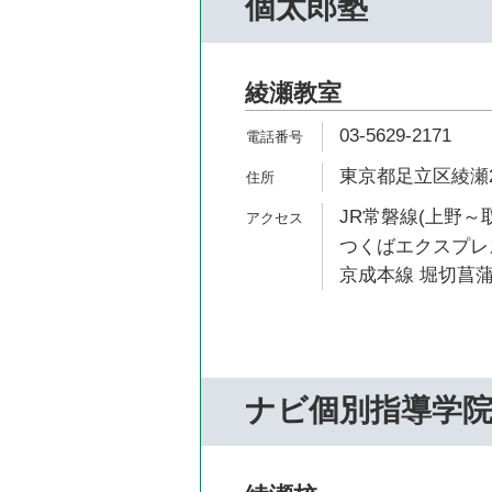
個太郎塾
綾瀬教室
03-5629-2171
東京都足立区綾瀬2-
JR常磐線(上野～取
つくばエクスプレス
京成本線 堀切菖蒲
ナビ個別指導学