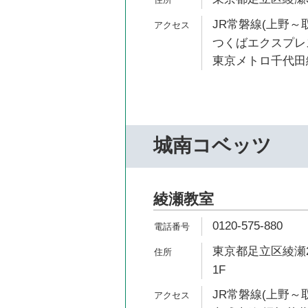
JR常磐線(上野～取
つくばエクスプレス
東京メトロ千代田線
城南コベッツ
綾瀬教室
0120-575-880
東京都足立区綾瀬2
1F
JR常磐線(上野～取