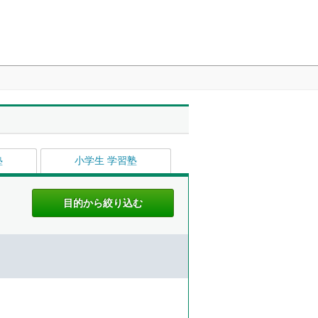
塾
小学生 学習塾