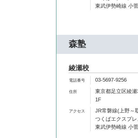
東武伊勢崎線 小菅
森塾
綾瀬校
03-5697-9256
東京都足立区綾瀬3
1F
JR常磐線(上野～取
つくばエクスプレス
東武伊勢崎線 小菅