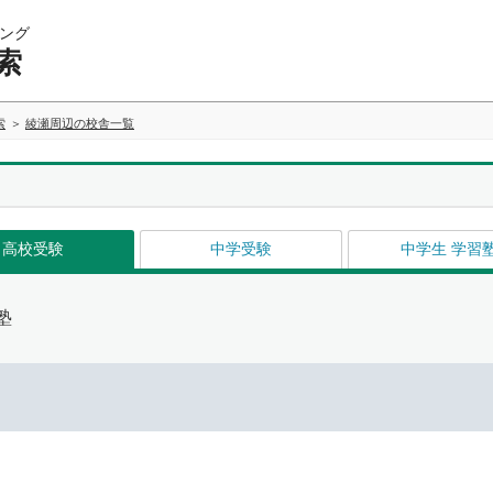
ング
索
索
綾瀬周辺の校舎一覧
高校受験
中学受験
中学生 学習
塾