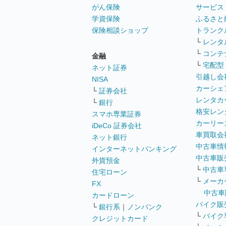
がん保険
サービス
学資保険
ふるさと
保険相談ショップ
トランク
└
レンタ
└
コンテ
金融
└
宅配型
ネット証券
引越し会
NISA
カーシェ
└
証券会社
レンタカ
└
銀行
格安レン
スマホ専業証券
カーリー
iDeCo 証券会社
車買取会
ネット銀行
中古車情
インターネットバンキング
中古車販
外貨預金
└
中古車
住宅ローン
└
メーカ
FX
中古車
カードローン
バイク販
└
銀行系
｜
ノンバンク
└
バイク
クレジットカード