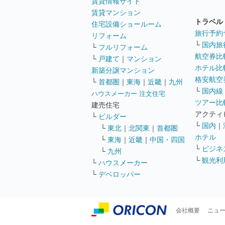
賃貸情報サイト
賃貸マンション
トラベル
住宅設備ショールーム
旅行予約
リフォーム
└
国内旅
└
フルリフォーム
航空券比
└
戸建て
｜
マンション
ホテル比
新築分譲マンション
格安航空券
└
首都圏
｜
東海
｜
近畿
｜
九州
└
国内線
ハウスメーカー 注文住宅
ツアー比
建売住宅
アクティ
└
ビルダー
└
国内
｜
└
東北
｜
北関東
｜
首都圏
ホテル
└
東海
｜
近畿
｜
中国・四国
└
ビジネ
└
九州
└
観光利
└
ハウスメーカー
└
デベロッパー
会社概要
ニュ