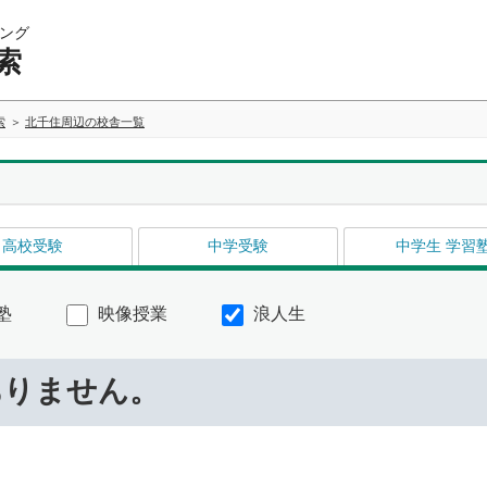
ング
索
索
北千住周辺の校舎一覧
高校受験
中学受験
中学生 学習
塾
映像授業
浪人生
ありません。