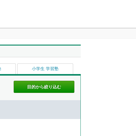
塾
小学生 学習塾