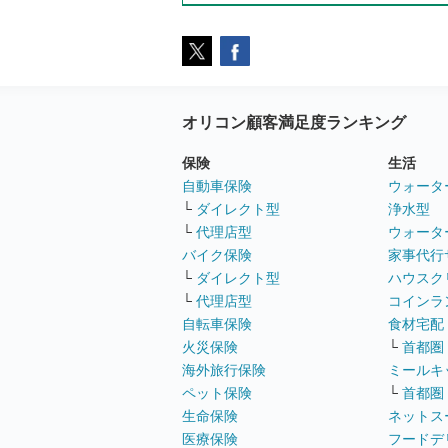
オリコン顧客満足度ランキング
保険
生活
自動車保険
ウォータ
└
ダイレクト型
浄水型
└
代理店型
ウォータ
バイク保険
家事代行
└
ダイレクト型
ハウスク
└
代理店型
コインラ
自転車保険
食材宅配
火災保険
└
首都圏
海外旅行保険
ミールキ
ペット保険
└
首都圏
生命保険
ネットス
医療保険
フードデ