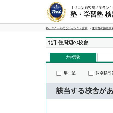
オリコン顧客満足度ランキ
塾・学習塾 検
塾、スクールのランキング・比較
東京都の路線検
北千住周辺の校舎
大学受験
集団塾
個別指導
該当する校舎が