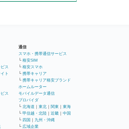
通信
ト
スマホ・携帯通信サービス
└
格安SIM
ービス
└
格安スマホ
サイト
└
携帯キャリア
└
携帯キャリア格安ブランド
ホームルーター
ービス
モバイルデータ通信
ト
プロバイダ
└
北海道
｜
東北
｜
関東
｜
東海
└
甲信越・北陸
｜
近畿
｜
中国
└
四国
｜
九州・沖縄
職
└
広域企業