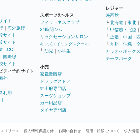
レジャー
スポーツ&ヘルス
映画館
サイト
フィットネスクラブ
└
北海道
｜
東北
行
｜
海外旅行
24時間ジム
└
甲信越・北陸
較サイト
リラクゼーションサロン
└
近畿
｜
中国・
較サイト
キッズスイミングスクール
└
九州・沖縄
｜
 LCC
└
幼児
｜
小学生
カラオケボック
｜
国際線
テーマパーク
較サイト
小売
ビティ予約サイト
家電量販店
海外
ドラッグストア
紳士服専門店
ス利用
スーツショップ
用
カー用品店
タイヤ専門店
ースリリース
個人情報保護方針
お問い合わせ
引用・転載について
求人情報