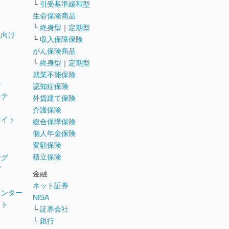
└
引受基準緩和型
生命保険商品
└
終身型
｜
定期型
員向け
└
収入保障保険
がん保険商品
└
終身型
｜
定期型
就業不能保険
テ
認知症保険
ステ
外貨建て保険
介護保険
サイト
総合保障保険
個人年金保険
変額保険
積立保険
ング
グ
金融
ネット証券
ウンター
NISA
イト
└
証券会社
リ
└
銀行