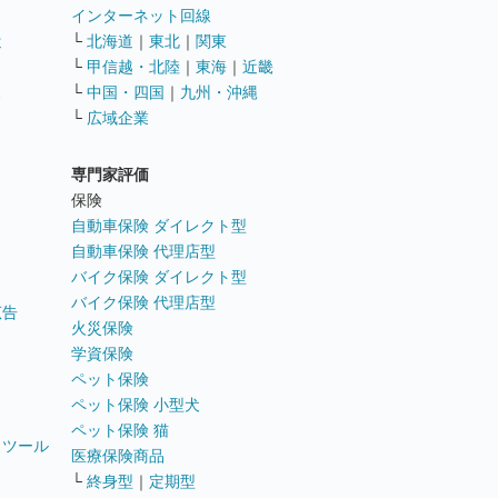
インターネット回線
遣
└
北海道
｜
東北
｜
関東
└
甲信越・北陸
｜
東海
｜
近畿
ス
└
中国・四国
｜
九州・沖縄
└
広域企業
専門家評価
ト
保険
自動車保険 ダイレクト型
自動車保険 代理店型
バイク保険 ダイレクト型
バイク保険 代理店型
広告
火災保険
学資保険
ペット保険
ペット保険 小型犬
ペット保険 猫
トツール
医療保険商品
└
終身型
｜
定期型