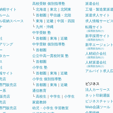
高校受験 個別指導塾
派遣会社
納税サイト
└
北海道
｜
東北
｜
北関東
工場・製造業派
ルーム
└
首都圏
｜
甲信越・北陸
派遣求人サイト
ル収納スペース
└
東海
｜
近畿
｜
中国・四国
求人情報サービ
ナ
└
九州・沖縄
転職サイト
（採用担当向け）
中学受験 塾
新卒採用サイト
社
└
首都圏
｜
東海
｜
近畿
（採用担当向け）
アリング
中学受験 個別指導塾
新卒エージェン
（採用担当向け）
ー
└
首都圏
人材紹介会社
タカー
公立中高一貫校対策 塾
（採用担当向け）
ス
└
首都圏
人材派遣会社
（採用担当向け）
社
小学生 塾
アルバイト求人
報サイト
└
首都圏
｜
東海
｜
近畿
売店
小学生 個別指導塾
ビジネス
専門販売店
└
首都圏
｜
東海
｜
近畿
法人カーリース
ー系
通信教育
ネット印刷通販
販売店
└
高校生
｜
中学生
｜
小学生
ビジネスチャッ
売店
家庭教師
Web会議ツール
専門販売店
幼児・小学生 学習教室
企業研修