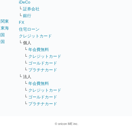
iDeCo
└
証券会社
└
銀行
｜
関東
FX
｜
東海
住宅ローン
四国
クレジットカード
全国
└ 個人
ス
└
年会費無料
└
クレジットカード
└
ゴールドカード
└
プラチナカード
└ 法人
└
年会費無料
└
クレジットカード
└
ゴールドカード
└
プラチナカード
© oricon ME inc.