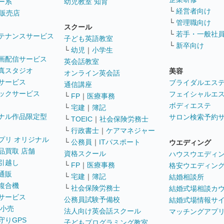
ー系
幼児教室 知育
└
経営者向け
販売店
└
管理職向け
スクール
└
若手・一般社
テナンスサービス
子ども英語教室
└
新卒向け
└
幼児
｜
小学生
画配信サービス
英会話教室
真スタジオ
美容
オンライン英会話
サービス
ブライダルエス
通信講座
ックサービス
フェイシャルエ
└
FP
｜
医療事務
ボディエステ
└
宅建
｜
簿記
ナル作品限定型
サロン検索予約
└
TOEIC
｜
社会保険労務士
└
行政書士
｜
ケアマネジャー
プリ オリジナル
└
公務員
｜
ITパスポート
ウエディング
品買取 店舗
資格スクール
ハウスウエディ
引越し
└
FP
｜
医療事務
格安ウエディン
通販
└
宅建
｜
簿記
結婚相談所
複合機
└
社会保険労務士
結婚式場相談カ
サービス
公務員試験予備校
結婚式場情報サ
 小売
法人向け英会話スクール
マッチングアプ
守りGPS
子どもプログラミング教室