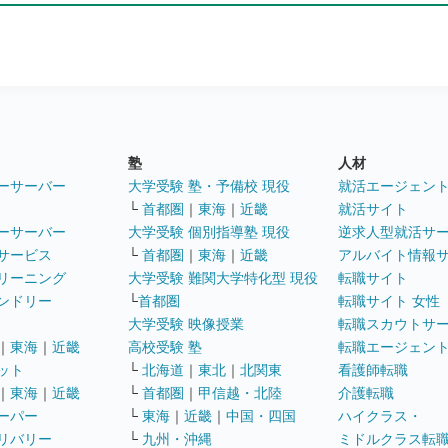
塾
人材
ーサーバー
大学受験 塾・予備校 現役
就活エージェン
└
首都圏
｜
東海
｜
近畿
就活サイト
ーサーバー
大学受験 個別指導塾 現役
逆求人型就活サ
サービス
└
首都圏
｜
東海
｜
近畿
アルバイト情報
リーニング
大学受験 難関大学特化型 現役
転職サイト
ンドリー
└
首都圏
転職サイト 女性
大学受験 映像授業
転職スカウトサ
｜
東海
｜
近畿
高校受験 塾
転職エージェン
ット
└
北海道
｜
東北
｜
北関東
看護師転職
｜
東海
｜
近畿
└
首都圏
｜
甲信越・北陸
介護転職
ーパー
└
東海
｜
近畿
｜
中国・四国
ハイクラス・
リバリー
└
九州・沖縄
ミドルクラス転