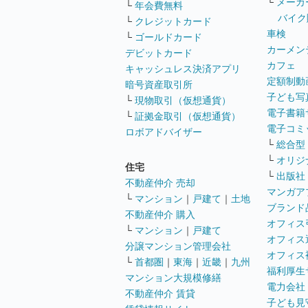
└
メーカ
└
年会費無料
バイク
└
クレジットカード
車検
└
ゴールドカード
カーメン
デビットカード
カフェ
キャッシュレス決済アプリ
定額制動
暗号資産取引所
子ども写
└
現物取引（仮想通貨）
電子書籍
└
証拠金取引（仮想通貨）
電子コミ
ロボアドバイザー
└
総合型
└
オリジ
住宅
└
出版社
不動産仲介 売却
マンガア
└
マンション
｜
戸建て
｜
土地
ブランド
不動産仲介 購入
オフィス
└
マンション
｜
戸建て
オフィス
分譲マンション管理会社
オフィス
└
首都圏
｜
東海
｜
近畿
｜
九州
福利厚生
マンション大規模修繕
電力会社
不動産仲介 賃貸
子ども見