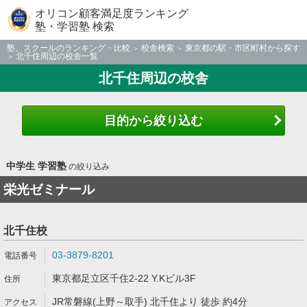
オリコン顧客満足度ランキング
塾・学習塾 検索
塾、スクールのランキング・比較
校舎検索
東京都の駅・市区町村から探す
北千住周辺の校舎一覧
北千住周辺の校舎
目的から絞り込む
中学生 学習塾
の絞り込み
栄光ゼミナール
北千住校
03-3879-8201
東京都足立区千住2-22 Y.Kビル3F
JR常磐線(上野～取手) 北千住より 徒歩 約4分