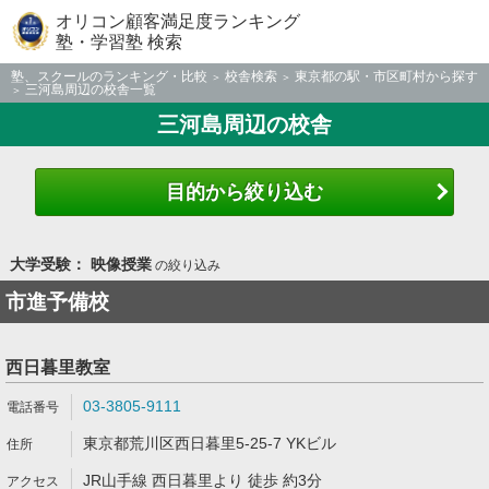
オリコン顧客満足度ランキング
塾・学習塾 検索
塾、スクールのランキング・比較
校舎検索
東京都の駅・市区町村から探す
三河島周辺の校舎一覧
三河島周辺の校舎
目的から絞り込む
大学受験： 映像授業
の絞り込み
市進予備校
西日暮里教室
03-3805-9111
東京都荒川区西日暮里5-25-7 YKビル
JR山手線 西日暮里より 徒歩 約3分