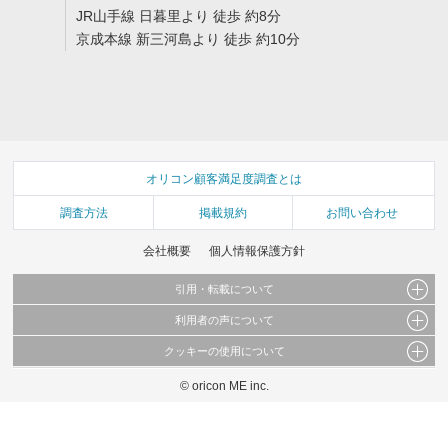
JR山手線 日暮里より 徒歩 約8分
京成本線 新三河島より 徒歩 約10分
オリコン顧客満足度調査とは
調査方法
掲載規約
お問い合わせ
会社概要
個人情報保護方針
引用・転載について
利用者の声について
当サイトで公開されている情報（文字、写真、イラスト、画像データ等）及びこれらの配
置・編集および構造などについての著作権は株式会社oricon MEに帰属しております。
クッキーの使用について
当サイトに掲載している内容はすべてサービスの利用者が提出された見解・感想です。
これらの情報を権利者の許可なく無断転載・複製などの二次利用を行うことは固く禁じて
弊社が内容について正確性を含め一切保証するものではありません。
おります。
© oricon ME inc.
このサイトでは Cookie を使用して、ユーザーに合わせたコンテンツや広告の表示、ソー
弊社の見解・ 意見ではないことをご理解いただいた上でご覧ください。
シャル メディア機能の提供、広告の表示回数やクリック数の測定を行っています。
また、ユーザーによるサイトの利用状況についても情報を収集し、ソーシャル メディア
や広告配信、データ解析の各パートナーに提供しています。