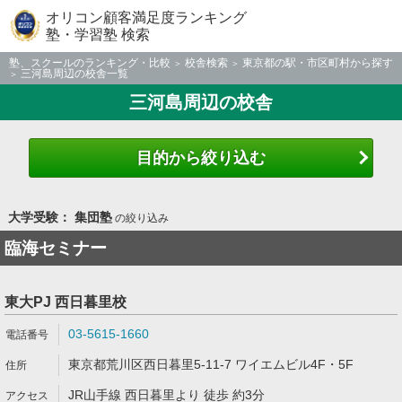
オリコン顧客満足度ランキング
塾・学習塾 検索
塾、スクールのランキング・比較
校舎検索
東京都の駅・市区町村から探す
三河島周辺の校舎一覧
三河島周辺の校舎
目的から絞り込む
大学受験： 集団塾
の絞り込み
臨海セミナー
東大PJ 西日暮里校
03-5615-1660
東京都荒川区西日暮里5-11-7 ワイエムビル4F・5F
JR山手線 西日暮里より 徒歩 約3分