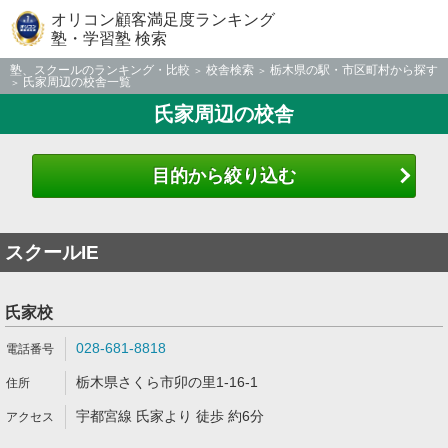
オリコン顧客満足度ランキング
塾・学習塾 検索
塾、スクールのランキング・比較
校舎検索
栃木県の駅・市区町村から探す
氏家周辺の校舎一覧
氏家周辺の校舎
目的から絞り込む
スクールIE
氏家校
028-681-8818
栃木県さくら市卯の里1-16-1
宇都宮線 氏家より 徒歩 約6分