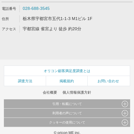
028-688-3545
栃木県宇都宮市五代1-1-3 M1ビル 1F
宇都宮線 雀宮より 徒歩 約20分
オリコン顧客満足度調査とは
調査方法
掲載規約
お問い合わせ
会社概要
個人情報保護方針
引用・転載について
利用者の声について
当サイトで公開されている情報（文字、写真、イラスト、画像データ等）及びこれらの配
置・編集および構造などについての著作権は株式会社oricon MEに帰属しております。
クッキーの使用について
当サイトに掲載している内容はすべてサービスの利用者が提出された見解・感想です。
これらの情報を権利者の許可なく無断転載・複製などの二次利用を行うことは固く禁じて
弊社が内容について正確性を含め一切保証するものではありません。
おります。
© oricon ME inc.
このサイトでは Cookie を使用して、ユーザーに合わせたコンテンツや広告の表示、ソー