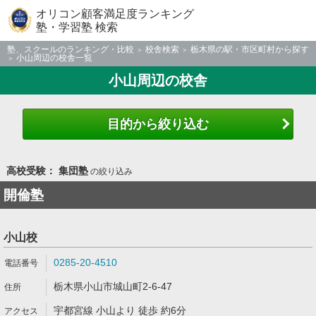
オリコン顧客満足度ランキング
塾・学習塾 検索
塾、スクールのランキング・比較
校舎検索
栃木県の駅・市区町村から探す
小山周辺の校舎一覧
小山周辺の校舎
目的から絞り込む
高校受験： 集団塾
の絞り込み
開倫塾
小山校
0285-20-4510
栃木県小山市城山町2-6-47
宇都宮線 小山より 徒歩 約6分