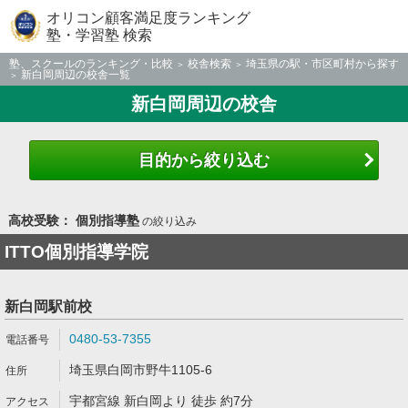
オリコン顧客満足度ランキング
塾・学習塾 検索
塾、スクールのランキング・比較
校舎検索
埼玉県の駅・市区町村から探す
新白岡周辺の校舎一覧
新白岡周辺の校舎
目的から絞り込む
高校受験： 個別指導塾
の絞り込み
ITTO個別指導学院
新白岡駅前校
0480-53-7355
埼玉県白岡市野牛1105-6
宇都宮線 新白岡より 徒歩 約7分