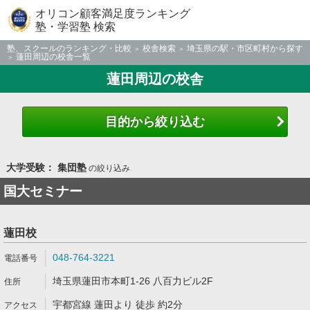
オリコン顧客満足度ランキング
塾・学習塾 検索
塾、スクールのランキング・比較
校舎検索
埼玉県の駅・市区町村から探す
蓮田周辺の校舎一覧
蓮田周辺の校舎
目的から絞り込む
大学受験： 集団塾
の絞り込み
国大セミナー
蓮田校
048-764-3221
埼玉県蓮田市本町1-26 八百力ビル2F
宇都宮線 蓮田より 徒歩 約2分