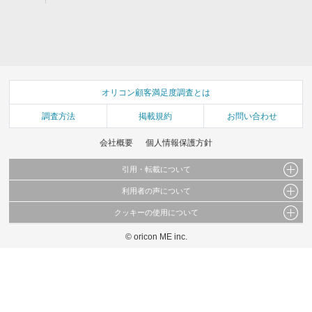
オリコン顧客満足度調査とは
調査方法
掲載規約
お問い合わせ
会社概要
個人情報保護方針
引用・転載について
利用者の声について
当サイトで公開されている情報（文字、写真、イラスト、画像データ等）及びこれらの配
置・編集および構造などについての著作権は株式会社oricon MEに帰属しております。
クッキーの使用について
当サイトに掲載している内容はすべてサービスの利用者が提出された見解・感想です。
これらの情報を権利者の許可なく無断転載・複製などの二次利用を行うことは固く禁じて
弊社が内容について正確性を含め一切保証するものではありません。
おります。
© oricon ME inc.
このサイトでは Cookie を使用して、ユーザーに合わせたコンテンツや広告の表示、ソー
弊社の見解・ 意見ではないことをご理解いただいた上でご覧ください。
シャル メディア機能の提供、広告の表示回数やクリック数の測定を行っています。
また、ユーザーによるサイトの利用状況についても情報を収集し、ソーシャル メディア
や広告配信、データ解析の各パートナーに提供しています。
各パートナーは、この情報とユーザーが各パートナーに提供した他の情報や、ユーザーが
各パートナーのサービスを使用したときに収集した他の情報を組み合わせて使用すること
があります。