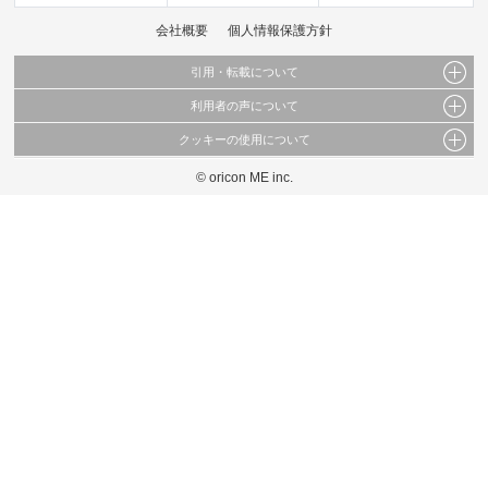
会社概要
個人情報保護方針
引用・転載について
利用者の声について
当サイトで公開されている情報（文字、写真、イラスト、画像データ等）及びこれらの配
置・編集および構造などについての著作権は株式会社oricon MEに帰属しております。
クッキーの使用について
当サイトに掲載している内容はすべてサービスの利用者が提出された見解・感想です。
これらの情報を権利者の許可なく無断転載・複製などの二次利用を行うことは固く禁じて
弊社が内容について正確性を含め一切保証するものではありません。
おります。
© oricon ME inc.
このサイトでは Cookie を使用して、ユーザーに合わせたコンテンツや広告の表示、ソー
弊社の見解・ 意見ではないことをご理解いただいた上でご覧ください。
シャル メディア機能の提供、広告の表示回数やクリック数の測定を行っています。
また、ユーザーによるサイトの利用状況についても情報を収集し、ソーシャル メディア
や広告配信、データ解析の各パートナーに提供しています。
各パートナーは、この情報とユーザーが各パートナーに提供した他の情報や、ユーザーが
各パートナーのサービスを使用したときに収集した他の情報を組み合わせて使用すること
があります。