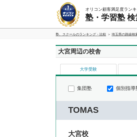
オリコン顧客満足度ランキ
塾・学習塾 検
塾、スクールのランキング・比較
埼玉県の路線検
大宮周辺の校舎
大学受験
集団塾
個別指導
TOMAS
大宮校