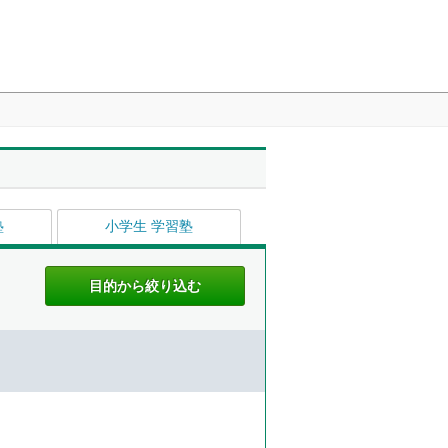
塾
小学生 学習塾