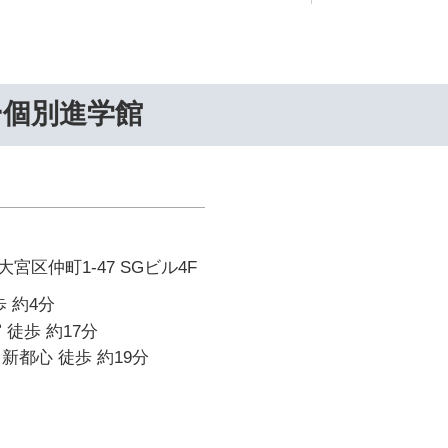
ー個別進学館
宮区仲町1-47 SGビル4F
 約4分
 徒歩 約17分
新都心 徒歩 約19分