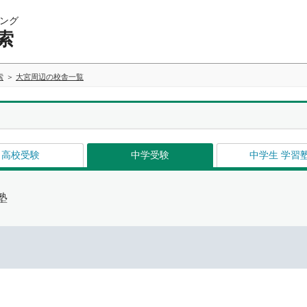
ング
索
索
大宮周辺の校舎一覧
高校受験
中学受験
中学生 学習
塾