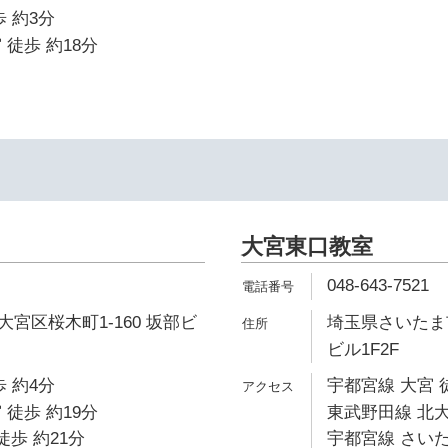
 約3分
 徒歩 約18分
大宮東口教室
048-643-7521
宮区桜木町1-160 坂部ビ
埼玉県さいたま市
ビル1F2F
 約4分
宇都宮線 大宮 
 徒歩 約19分
東武野田線 北大
徒歩 約21分
宇都宮線 さいた