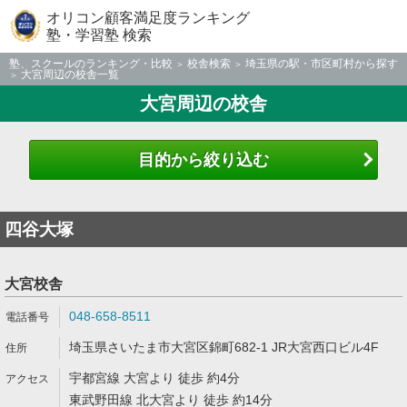
オリコン顧客満足度ランキング
塾・学習塾 検索
塾、スクールのランキング・比較
校舎検索
埼玉県の駅・市区町村から探す
大宮周辺の校舎一覧
大宮周辺の校舎
目的から絞り込む
四谷大塚
大宮校舎
048-658-8511
埼玉県さいたま市大宮区錦町682-1 JR大宮西口ビル4F
宇都宮線 大宮より 徒歩 約4分
東武野田線 北大宮より 徒歩 約14分