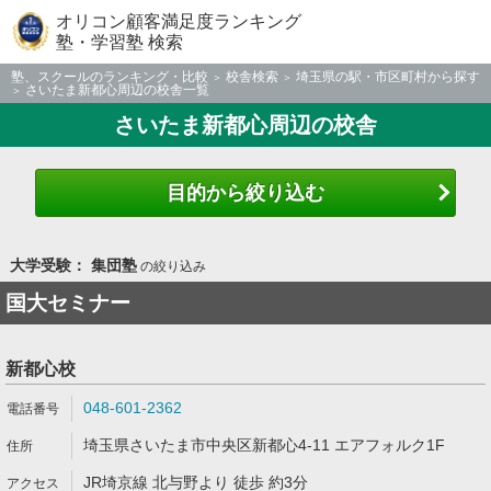
オリコン顧客満足度ランキング
塾・学習塾 検索
塾、スクールのランキング・比較
校舎検索
埼玉県の駅・市区町村から探す
さいたま新都心周辺の校舎一覧
さいたま新都心周辺の校舎
目的から絞り込む
大学受験： 集団塾
の絞り込み
国大セミナー
新都心校
048-601-2362
埼玉県さいたま市中央区新都心4-11 エアフォルク1F
JR埼京線 北与野より 徒歩 約3分