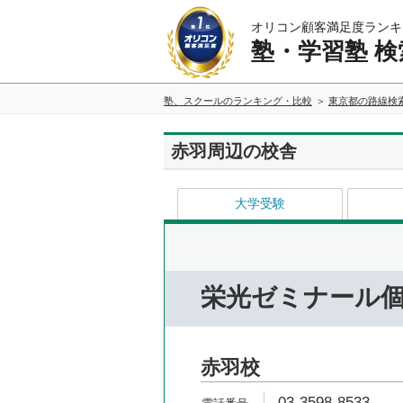
オリコン顧客満足度ランキ
塾・学習塾 検
塾、スクールのランキング・比較
東京都の路線検
赤羽周辺の校舎
大学受験
栄光ゼミナール個
赤羽校
03-3598-8533