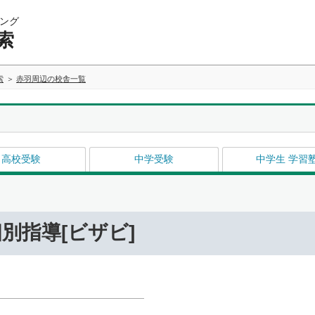
ング
索
索
赤羽周辺の校舎一覧
高校受験
中学受験
中学生 学習
別指導[ビザビ]