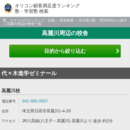
オリコン顧客満足度ランキング
塾・学習塾 検索
塾、スクールのランキング・比較
校舎検索
埼玉県の駅・市区町村から探す
高麗川周辺の校舎一覧
高麗川周辺の校舎
目的から絞り込む
代々木進学ゼミナール
高麗川校
042-985-0657
埼玉県日高市高麗川1-4-20
JR八高線(八王子～高麗川) 高麗川より 徒歩 約2分