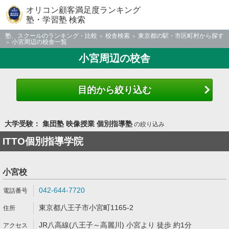
オリコン顧客満足度ランキング
塾・学習塾 検索
塾、スクールのランキング・比較
校舎検索
東京都の駅・市区町村から探す
小宮周辺の校舎一覧
小宮周辺の校舎
目的から絞り込む
大学受験： 集団塾 映像授業 個別指導塾
の絞り込み
ITTO個別指導学院
小宮校
042-644-7720
東京都八王子市小宮町1165-2
JR八高線(八王子～高麗川) 小宮より 徒歩 約1分