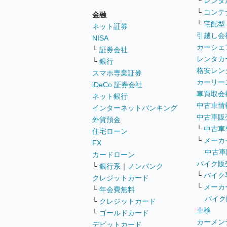
└
レンタ
└
コンテ
金融
└
宅配型
ネット証券
引越し会
NISA
カーシェ
└
証券会社
レンタカ
└
銀行
格安レン
スマホ専業証券
カーリー
iDeCo 証券会社
車買取会
ネット銀行
中古車情
インターネットバンキング
中古車販
外貨預金
└
中古車
住宅ローン
└
メーカ
FX
中古車
カードローン
バイク販
└
銀行系
｜
ノンバンク
└
バイク
クレジットカード
└
メーカ
└
年会費無料
バイク
└
クレジットカード
車検
└
ゴールドカード
カーメン
デビットカード