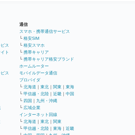
通信
ト
スマホ・携帯通信サービス
└
格安SIM
ービス
└
格安スマホ
サイト
└
携帯キャリア
└
携帯キャリア格安ブランド
ホームルーター
ービス
モバイルデータ通信
ト
プロバイダ
└
北海道
｜
東北
｜
関東
｜
東海
└
甲信越・北陸
｜
近畿
｜
中国
└
四国
｜
九州・沖縄
職
└
広域企業
インターネット回線
遣
└
北海道
｜
東北
｜
関東
└
甲信越・北陸
｜
東海
｜
近畿