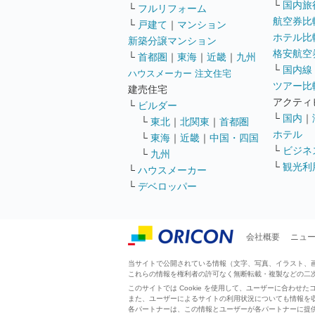
└
国内旅
└
フルリフォーム
航空券比
└
戸建て
｜
マンション
ホテル比
新築分譲マンション
格安航空券
└
首都圏
｜
東海
｜
近畿
｜
九州
└
国内線
ハウスメーカー 注文住宅
ツアー比
建売住宅
アクティ
└
ビルダー
└
国内
｜
└
東北
｜
北関東
｜
首都圏
ホテル
└
東海
｜
近畿
｜
中国・四国
└
ビジネ
└
九州
└
観光利
└
ハウスメーカー
└
デベロッパー
会社概要
ニュ
当サイトで公開されている情報（文字、写真、イラスト、画像
これらの情報を権利者の許可なく無断転載・複製などの二
このサイトでは Cookie を使用して、ユーザーに合わ
また、ユーザーによるサイトの利用状況についても情報を
各パートナーは、この情報とユーザーが各パートナーに提