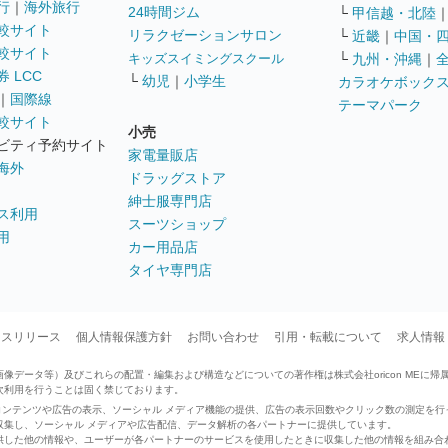
行
｜
海外旅行
24時間ジム
└
甲信越・北陸
較サイト
リラクゼーションサロン
└
近畿
｜
中国・
較サイト
キッズスイミングスクール
└
九州・沖縄
｜
 LCC
└
幼児
｜
小学生
カラオケボック
｜
国際線
テーマパーク
較サイト
小売
ビティ予約サイト
家電量販店
海外
ドラッグストア
紳士服専門店
ス利用
スーツショップ
用
カー用品店
タイヤ専門店
ースリリース
個人情報保護方針
お問い合わせ
引用・転載について
求人情報
データ等）及びこれらの配置・編集および構造などについての著作権は株式会社oricon MEに帰
次利用を行うことは固く禁じております。
せたコンテンツや広告の表示、ソーシャル メディア機能の提供、広告の表示回数やクリック数の測定を
収集し、ソーシャル メディアや広告配信、データ解析の各パートナーに提供しています。
供した他の情報や、ユーザーが各パートナーのサービスを使用したときに収集した他の情報を組み合