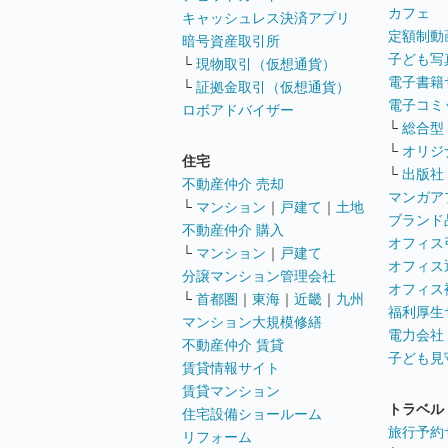
カフェ
キャッシュレス決済アプリ
定額制動
暗号資産取引所
子ども写
└
現物取引（仮想通貨）
電子書籍
└
証拠金取引（仮想通貨）
電子コミ
ロボアドバイザー
└
総合型
└
オリジ
住宅
└
出版社
不動産仲介 売却
マンガア
└
マンション
｜
戸建て
｜
土地
ブランド
不動産仲介 購入
オフィス
└
マンション
｜
戸建て
オフィス
分譲マンション管理会社
オフィス
└
首都圏
｜
東海
｜
近畿
｜
九州
福利厚生
マンション大規模修繕
電力会社
不動産仲介 賃貸
子ども見
賃貸情報サイト
賃貸マンション
トラベル
住宅設備ショールーム
旅行予約
リフォーム