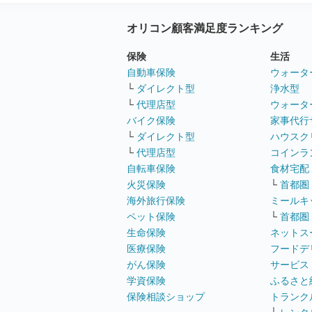
オリコン顧客満足度ランキング
保険
生活
自動車保険
ウォータ
└
ダイレクト型
浄水型
└
代理店型
ウォータ
バイク保険
家事代行
└
ダイレクト型
ハウスク
└
代理店型
コインラ
自転車保険
食材宅配
火災保険
└
首都圏
海外旅行保険
ミールキ
ペット保険
└
首都圏
生命保険
ネットス
医療保険
フードデ
がん保険
サービス
学資保険
ふるさと
保険相談ショップ
トランク