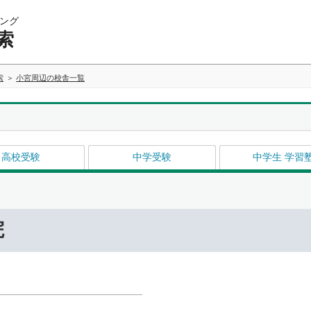
ング
索
索
小宮周辺の校舎一覧
高校受験
中学受験
中学生 学習
院