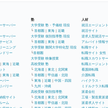
塾
人材
ーサーバー
大学受験 塾・予備校 現役
就活エージェン
└
首都圏
｜
東海
｜
近畿
就活サイト
ーサーバー
大学受験 個別指導塾 現役
逆求人型就活サ
サービス
└
首都圏
｜
東海
｜
近畿
アルバイト情報
リーニング
大学受験 難関大学特化型 現役
転職サイト
ンドリー
└
首都圏
転職サイト 女性
大学受験 映像授業
転職スカウトサ
｜
東海
｜
近畿
高校受験 塾
転職エージェン
ット
└
北海道
｜
東北
｜
北関東
看護師転職
｜
東海
｜
近畿
└
首都圏
｜
甲信越・北陸
介護転職
ーパー
└
東海
｜
近畿
｜
中国・四国
ハイクラス・
リバリー
└
九州・沖縄
ミドルクラス転
高校受験 個別指導塾
派遣会社
納税サイト
└
北海道
｜
東北
｜
北関東
工場・製造業派
ルーム
└
首都圏
｜
甲信越・北陸
派遣求人サイト