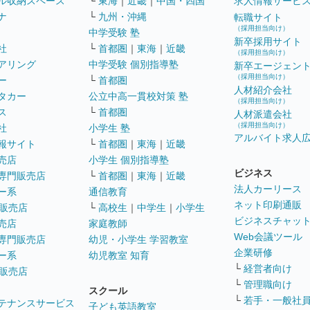
ル収納スペース
└
東海
｜
近畿
｜
中国・四国
求人情報サービ
ナ
└
九州・沖縄
転職サイト
（採用担当向け）
中学受験 塾
新卒採用サイト
社
└
首都圏
｜
東海
｜
近畿
（採用担当向け）
アリング
中学受験 個別指導塾
新卒エージェン
（採用担当向け）
ー
└
首都圏
人材紹介会社
タカー
公立中高一貫校対策 塾
（採用担当向け）
ス
└
首都圏
人材派遣会社
（採用担当向け）
社
小学生 塾
アルバイト求人
報サイト
└
首都圏
｜
東海
｜
近畿
売店
小学生 個別指導塾
ビジネス
専門販売店
└
首都圏
｜
東海
｜
近畿
法人カーリース
ー系
通信教育
ネット印刷通販
販売店
└
高校生
｜
中学生
｜
小学生
ビジネスチャッ
売店
家庭教師
Web会議ツール
専門販売店
幼児・小学生 学習教室
企業研修
ー系
幼児教室 知育
└
経営者向け
販売店
└
管理職向け
スクール
└
若手・一般社
テナンスサービス
子ども英語教室