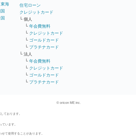
｜
東海
住宅ローン
四国
クレジットカード
全国
└ 個人
ス
└
年会費無料
└
クレジットカード
└
ゴールドカード
└
プラチナカード
└ 法人
└
年会費無料
└
クレジットカード
└
ゴールドカード
└
プラチナカード
© oricon ME inc.
属しております。
行っています。
わせて使用することがあります。