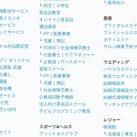
└
新卒向け
└
幼児
｜
小学生
画配信サービス
英会話教室
真スタジオ
美容
オンライン英会話
サービス
ブライダルエス
通信講座
ックサービス
フェイシャルエ
└
FP
｜
医療事務
ボディエステ
└
宅建
｜
簿記
ナル作品限定型
サロン検索予約
└
TOEIC
｜
社会保険労務士
└
行政書士
｜
ケアマネジャー
プリ オリジナル
└
公務員
｜
ITパスポート
ウエディング
品買取 店舗
資格スクール
ハウスウエディ
引越し
└
FP
｜
医療事務
格安ウエディン
通販
└
宅建
｜
簿記
結婚相談所
複合機
└
社会保険労務士
結婚式場相談カ
サービス
公務員試験予備校
結婚式場情報サ
 小売
法人向け英会話スクール
マッチングアプ
守りGPS
子どもプログラミング教室
レジャー
スポーツ&ヘルス
映画館
サイト
フィットネスクラブ
└
北海道
｜
東北