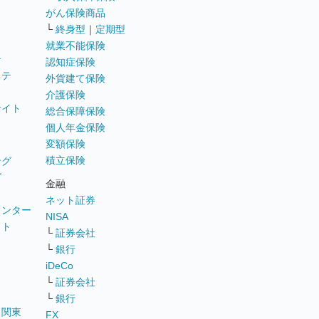
がん保険商品
└
終身型
｜
定期型
就業不能保険
テ
認知症保険
ステ
外貨建て保険
介護保険
サイト
総合保障保険
個人年金保険
変額保険
積立保険
ング
グ
金融
ネット証券
ウンター
NISA
イト
└
証券会社
リ
└
銀行
iDeCo
└
証券会社
└
銀行
｜
関東
FX