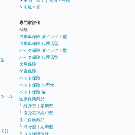
ス
└
中国・四国
｜
九州・沖縄
└
広域企業
専門家評価
ト
保険
自動車保険 ダイレクト型
自動車保険 代理店型
バイク保険 ダイレクト型
バイク保険 代理店型
広告
火災保険
学資保険
ペット保険
ペット保険 小型犬
ペット保険 猫
トツール
医療保険商品
└
終身型
｜
定期型
└
引受基準緩和型
生命保険商品
└
終身型
｜
定期型
員向け
└
収入保障保険