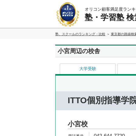
オリコン顧客満足度ランキ
塾・学習塾 検
塾、スクールのランキング・比較
東京都の路線検
小宮周辺の校舎
大学受験
ITTO個別指導学
小宮校
042-644-7720