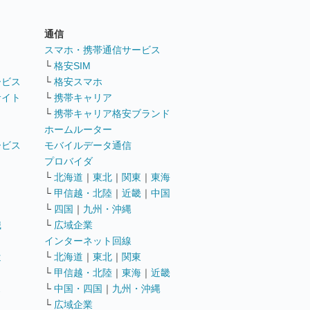
通信
ト
スマホ・携帯通信サービス
└
格安SIM
ービス
└
格安スマホ
サイト
└
携帯キャリア
└
携帯キャリア格安ブランド
ホームルーター
ービス
モバイルデータ通信
ト
プロバイダ
└
北海道
｜
東北
｜
関東
｜
東海
└
甲信越・北陸
｜
近畿
｜
中国
└
四国
｜
九州・沖縄
職
└
広域企業
インターネット回線
遣
└
北海道
｜
東北
｜
関東
└
甲信越・北陸
｜
東海
｜
近畿
ス
└
中国・四国
｜
九州・沖縄
└
広域企業