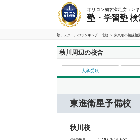
オリコン顧客満足度ランキ
塾・学習塾 検
塾、スクールのランキング・比較
東京都の路線検
秋川周辺の校舎
大学受験
東進衛星予備校
秋川校
0120-104-531