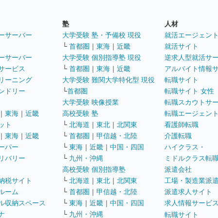
塾
人材
ーサーバー
大学受験 塾・予備校 現役
就活エージェン
└
首都圏
｜
東海
｜
近畿
就活サイト
ーサーバー
大学受験 個別指導塾 現役
逆求人型就活サ
サービス
└
首都圏
｜
東海
｜
近畿
アルバイト情報
リーニング
大学受験 難関大学特化型 現役
転職サイト
ンドリー
└
首都圏
転職サイト 女性
大学受験 映像授業
転職スカウトサ
｜
東海
｜
近畿
高校受験 塾
転職エージェン
ット
└
北海道
｜
東北
｜
北関東
看護師転職
｜
東海
｜
近畿
└
首都圏
｜
甲信越・北陸
介護転職
ーパー
└
東海
｜
近畿
｜
中国・四国
ハイクラス・
リバリー
└
九州・沖縄
ミドルクラス転
高校受験 個別指導塾
派遣会社
納税サイト
└
北海道
｜
東北
｜
北関東
工場・製造業派
ルーム
└
首都圏
｜
甲信越・北陸
派遣求人サイト
ル収納スペース
└
東海
｜
近畿
｜
中国・四国
求人情報サービ
ナ
└
九州・沖縄
転職サイト