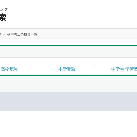
ング
索
索
秋川周辺の校舎一覧
高校受験
中学受験
中学生 学習