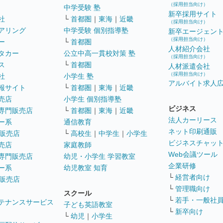
（採用担当向け）
中学受験 塾
新卒採用サイト
社
└
首都圏
｜
東海
｜
近畿
（採用担当向け）
アリング
中学受験 個別指導塾
新卒エージェン
（採用担当向け）
ー
└
首都圏
人材紹介会社
タカー
公立中高一貫校対策 塾
（採用担当向け）
ス
└
首都圏
人材派遣会社
（採用担当向け）
社
小学生 塾
アルバイト求人
報サイト
└
首都圏
｜
東海
｜
近畿
売店
小学生 個別指導塾
ビジネス
専門販売店
└
首都圏
｜
東海
｜
近畿
法人カーリース
ー系
通信教育
ネット印刷通販
販売店
└
高校生
｜
中学生
｜
小学生
ビジネスチャッ
売店
家庭教師
Web会議ツール
専門販売店
幼児・小学生 学習教室
企業研修
ー系
幼児教室 知育
└
経営者向け
販売店
└
管理職向け
スクール
└
若手・一般社
テナンスサービス
子ども英語教室
└
新卒向け
└
幼児
｜
小学生