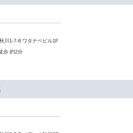
川1-7-8 ワタナベビル1F
徒歩 約2分
院