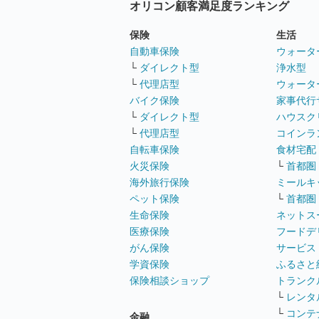
オリコン顧客満足度ランキング
保険
生活
自動車保険
ウォータ
└
ダイレクト型
浄水型
└
代理店型
ウォータ
バイク保険
家事代行
└
ダイレクト型
ハウスク
└
代理店型
コインラ
自転車保険
食材宅配
火災保険
└
首都圏
海外旅行保険
ミールキ
ペット保険
└
首都圏
生命保険
ネットス
医療保険
フードデ
がん保険
サービス
学資保険
ふるさと
保険相談ショップ
トランク
└
レンタ
└
コンテ
金融