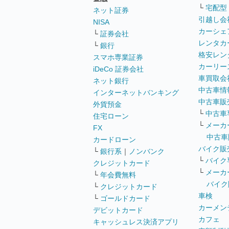
└
宅配型
ネット証券
引越し会
NISA
カーシェ
└
証券会社
レンタカ
└
銀行
格安レン
スマホ専業証券
カーリー
iDeCo 証券会社
車買取会
ネット銀行
中古車情
インターネットバンキング
中古車販
外貨預金
└
中古車
住宅ローン
└
メーカ
FX
中古車
カードローン
バイク販
└
銀行系
｜
ノンバンク
└
バイク
クレジットカード
└
メーカ
└
年会費無料
バイク
└
クレジットカード
車検
└
ゴールドカード
カーメン
デビットカード
カフェ
キャッシュレス決済アプリ