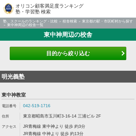
オリコン顧客満足度ランキング
塾・学習塾 検索
塾、スクールのランキング・比較
校舎検索
東京都の駅・市区町村から探す
東中神周辺の校舎一覧
東中神周辺の校舎
目的から絞り込む
明光義塾
東中神教室
042-519-1716
東京都昭島市玉川町3-16-14 三浦ビル 2F
JR青梅線 東中神より 徒歩 約3分
JR青梅線 中神より 徒歩 約13分