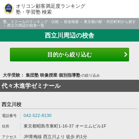
オリコン顧客満足度ランキング
塾・学習塾 検索
塾、スクールのランキング・比較
校舎検索
東京都の駅・市区町村から探す
西立川周辺の校舎一覧
西立川周辺の校舎
目的から絞り込む
大学受験： 集団塾 映像授業 個別指導塾
の絞り込み
代々木進学ゼミナール
西立川校
042-522-8130
東京都昭島市東町1-16-37 オーエムビル1F
JR青梅線 西立川より 徒歩 約1分