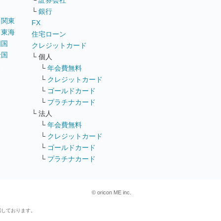
└
証券会社
└
銀行
｜
関東
FX
｜
東海
住宅ローン
四国
クレジットカード
全国
└ 個人
ス
└
年会費無料
└
クレジットカード
└
ゴールドカード
└
プラチナカード
└ 法人
└
年会費無料
└
クレジットカード
└
ゴールドカード
└
プラチナカード
© oricon ME inc.
属しております。