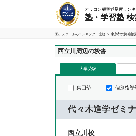
オリコン顧客満足度ランキ
塾・学習塾 検
塾、スクールのランキング・比較
東京都の路線検
西立川周辺の校舎
大学受験
集団塾
個別指導
代々木進学ゼミ
西立川校