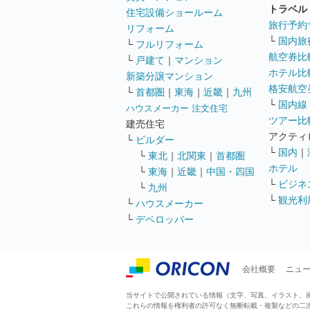
トラベル
住宅設備ショールーム
旅行予約
リフォーム
└
国内旅
└
フルリフォーム
航空券比
└
戸建て
｜
マンション
ホテル比
新築分譲マンション
格安航空券
└
首都圏
｜
東海
｜
近畿
｜
九州
└
国内線
ハウスメーカー 注文住宅
ツアー比
建売住宅
アクティ
└
ビルダー
└
国内
｜
└
東北
｜
北関東
｜
首都圏
ホテル
└
東海
｜
近畿
｜
中国・四国
└
ビジネ
└
九州
└
観光利
└
ハウスメーカー
└
デベロッパー
会社概要
ニュ
当サイトで公開されている情報（文字、写真、イラスト、画像
これらの情報を権利者の許可なく無断転載・複製などの二