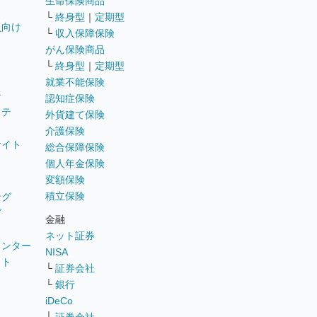
生命保険商品
└
終身型
｜
定期型
員向け
└
収入保障保険
がん保険商品
└
終身型
｜
定期型
就業不能保険
テ
認知症保険
ステ
外貨建て保険
介護保険
サイト
総合保障保険
個人年金保険
変額保険
積立保険
ング
グ
金融
ネット証券
ウンター
NISA
イト
└
証券会社
リ
└
銀行
iDeCo