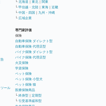
遣
└
北海道
｜
東北
｜
関東
└
甲信越・北陸
｜
東海
｜
近畿
ス
└
中国・四国
｜
九州・沖縄
└
広域企業
専門家評価
ト
保険
自動車保険 ダイレクト型
自動車保険 代理店型
バイク保険 ダイレクト型
バイク保険 代理店型
広告
火災保険
学資保険
ペット保険
ペット保険 小型犬
ペット保険 猫
トツール
医療保険商品
└
終身型
｜
定期型
└
引受基準緩和型