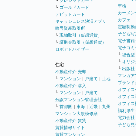
└
クレジットカード
車検
└
ゴールドカード
カーメン
デビットカード
カフェ
キャッシュレス決済アプリ
定額制動
暗号資産取引所
子ども写
└
現物取引（仮想通貨）
電子書籍
└
証拠金取引（仮想通貨）
電子コミ
ロボアドバイザー
└
総合型
└
オリジ
住宅
└
出版社
不動産仲介 売却
マンガア
└
マンション
｜
戸建て
｜
土地
ブランド
不動産仲介 購入
オフィス
└
マンション
｜
戸建て
オフィス
分譲マンション管理会社
オフィス
└
首都圏
｜
東海
｜
近畿
｜
九州
福利厚生
マンション大規模修繕
電力会社
不動産仲介 賃貸
子ども見
賃貸情報サイト
賃貸マンション