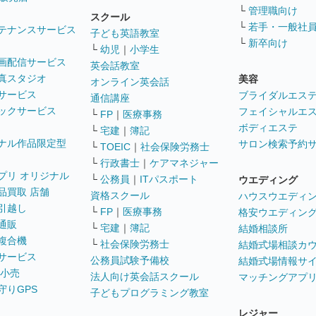
└
管理職向け
スクール
└
若手・一般社
テナンスサービス
子ども英語教室
└
新卒向け
└
幼児
｜
小学生
画配信サービス
英会話教室
真スタジオ
美容
オンライン英会話
サービス
ブライダルエス
通信講座
ックサービス
フェイシャルエ
└
FP
｜
医療事務
ボディエステ
└
宅建
｜
簿記
ナル作品限定型
サロン検索予約
└
TOEIC
｜
社会保険労務士
└
行政書士
｜
ケアマネジャー
プリ オリジナル
└
公務員
｜
ITパスポート
ウエディング
品買取 店舗
資格スクール
ハウスウエディ
引越し
└
FP
｜
医療事務
格安ウエディン
通販
└
宅建
｜
簿記
結婚相談所
複合機
└
社会保険労務士
結婚式場相談カ
サービス
公務員試験予備校
結婚式場情報サ
 小売
法人向け英会話スクール
マッチングアプ
守りGPS
子どもプログラミング教室
レジャー