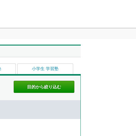
塾
小学生 学習塾