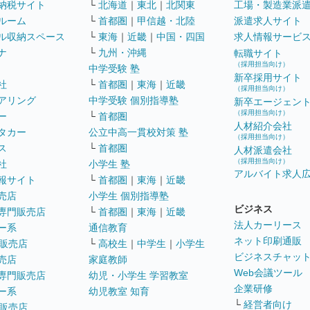
納税サイト
└
北海道
｜
東北
｜
北関東
工場・製造業派
ルーム
└
首都圏
｜
甲信越・北陸
派遣求人サイト
ル収納スペース
└
東海
｜
近畿
｜
中国・四国
求人情報サービ
ナ
└
九州・沖縄
転職サイト
（採用担当向け）
中学受験 塾
新卒採用サイト
社
└
首都圏
｜
東海
｜
近畿
（採用担当向け）
アリング
中学受験 個別指導塾
新卒エージェン
（採用担当向け）
ー
└
首都圏
人材紹介会社
タカー
公立中高一貫校対策 塾
（採用担当向け）
ス
└
首都圏
人材派遣会社
（採用担当向け）
社
小学生 塾
アルバイト求人
報サイト
└
首都圏
｜
東海
｜
近畿
売店
小学生 個別指導塾
ビジネス
専門販売店
└
首都圏
｜
東海
｜
近畿
法人カーリース
ー系
通信教育
ネット印刷通販
販売店
└
高校生
｜
中学生
｜
小学生
ビジネスチャッ
売店
家庭教師
Web会議ツール
専門販売店
幼児・小学生 学習教室
企業研修
ー系
幼児教室 知育
└
経営者向け
販売店