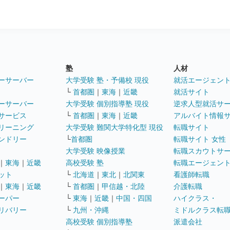
塾
人材
ーサーバー
大学受験 塾・予備校 現役
就活エージェン
└
首都圏
｜
東海
｜
近畿
就活サイト
ーサーバー
大学受験 個別指導塾 現役
逆求人型就活サ
サービス
└
首都圏
｜
東海
｜
近畿
アルバイト情報
リーニング
大学受験 難関大学特化型 現役
転職サイト
ンドリー
└
首都圏
転職サイト 女性
大学受験 映像授業
転職スカウトサ
｜
東海
｜
近畿
高校受験 塾
転職エージェン
ット
└
北海道
｜
東北
｜
北関東
看護師転職
｜
東海
｜
近畿
└
首都圏
｜
甲信越・北陸
介護転職
ーパー
└
東海
｜
近畿
｜
中国・四国
ハイクラス・
リバリー
└
九州・沖縄
ミドルクラス転
高校受験 個別指導塾
派遣会社