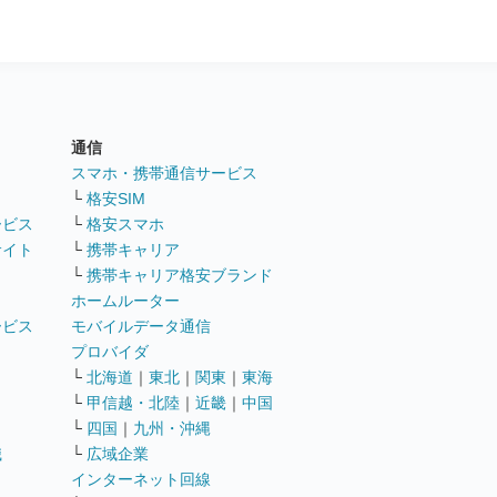
通信
ト
スマホ・携帯通信サービス
└
格安SIM
ービス
└
格安スマホ
サイト
└
携帯キャリア
└
携帯キャリア格安ブランド
ホームルーター
ービス
モバイルデータ通信
ト
プロバイダ
└
北海道
｜
東北
｜
関東
｜
東海
└
甲信越・北陸
｜
近畿
｜
中国
└
四国
｜
九州・沖縄
職
└
広域企業
インターネット回線