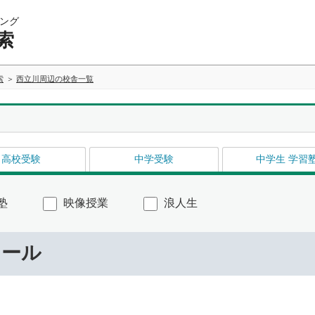
ング
索
索
西立川周辺の校舎一覧
高校受験
中学受験
中学生 学習
塾
映像授業
浪人生
ナール