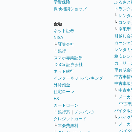
学資保険
ふるさと
保険相談ショップ
トランク
└
レンタ
└
コンテ
金融
└
宅配型
ネット証券
引越し会
NISA
カーシェ
└
証券会社
レンタカ
└
銀行
格安レン
スマホ専業証券
カーリー
iDeCo 証券会社
車買取会
ネット銀行
中古車情
インターネットバンキング
中古車販
外貨預金
└
中古車
住宅ローン
└
メーカ
FX
中古車
カードローン
バイク販
└
銀行系
｜
ノンバンク
└
バイク
クレジットカード
└
メーカ
└
年会費無料
バイク