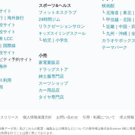
スポーツ&ヘルス
映画館
サイト
フィットネスクラブ
└
北海道
｜
東北
行
｜
海外旅行
24時間ジム
└
甲信越・北陸
較サイト
リラクゼーションサロン
└
近畿
｜
中国・
較サイト
キッズスイミングスクール
└
九州・沖縄
｜
 LCC
└
幼児
｜
小学生
カラオケボック
｜
国際線
テーマパーク
較サイト
小売
ビティ予約サイト
家電量販店
海外
ドラッグストア
紳士服専門店
ス利用
スーツショップ
用
カー用品店
タイヤ専門店
ースリリース
個人情報保護方針
お問い合わせ
引用・転載について
求人情報
データ等）及びこれらの配置・編集および構造などについての著作権は株式会社oricon MEに帰
次利用を行うことは固く禁じております。