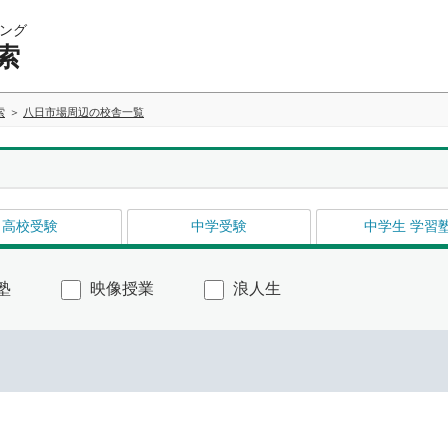
ング
索
索
八日市場周辺の校舎一覧
高校受験
中学受験
中学生 学習
塾
映像授業
浪人生