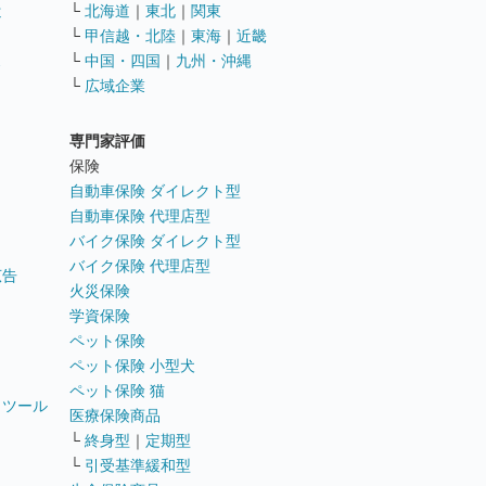
遣
└
北海道
｜
東北
｜
関東
└
甲信越・北陸
｜
東海
｜
近畿
ス
└
中国・四国
｜
九州・沖縄
└
広域企業
専門家評価
ト
保険
自動車保険 ダイレクト型
自動車保険 代理店型
バイク保険 ダイレクト型
バイク保険 代理店型
広告
火災保険
学資保険
ペット保険
ペット保険 小型犬
ペット保険 猫
トツール
医療保険商品
└
終身型
｜
定期型
└
引受基準緩和型