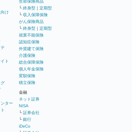
生命保険商品
└
終身型
｜
定期型
員向け
└
収入保障保険
がん保険商品
└
終身型
｜
定期型
就業不能保険
テ
認知症保険
ステ
外貨建て保険
介護保険
サイト
総合保障保険
個人年金保険
変額保険
積立保険
ング
グ
金融
ネット証券
ウンター
NISA
イト
└
証券会社
リ
└
銀行
iDeCo