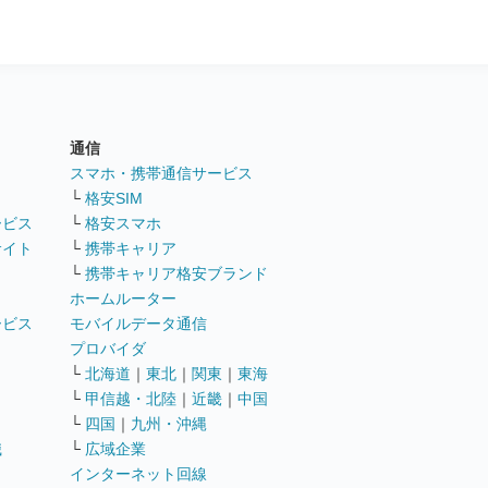
通信
ト
スマホ・携帯通信サービス
└
格安SIM
ービス
└
格安スマホ
サイト
└
携帯キャリア
└
携帯キャリア格安ブランド
ホームルーター
ービス
モバイルデータ通信
ト
プロバイダ
└
北海道
｜
東北
｜
関東
｜
東海
└
甲信越・北陸
｜
近畿
｜
中国
└
四国
｜
九州・沖縄
職
└
広域企業
インターネット回線