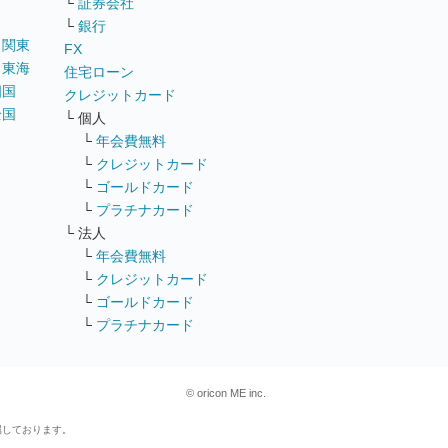
└
証券会社
└
銀行
｜
関東
FX
｜
東海
住宅ローン
四国
クレジットカード
全国
└ 個人
ス
└
年会費無料
└
クレジットカード
└
ゴールドカード
└
プラチナカード
└ 法人
└
年会費無料
└
クレジットカード
└
ゴールドカード
└
プラチナカード
© oricon ME inc.
属しております。