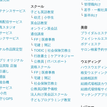
└
管理職向け
スクール
└
若手・一般社
テナンスサービス
子ども英語教室
└
新卒向け
└
幼児
｜
小学生
画配信サービス
英会話教室
真スタジオ
美容
オンライン英会話
サービス
ブライダルエス
通信講座
ックサービス
フェイシャルエ
└
FP
｜
医療事務
ボディエステ
└
宅建
｜
簿記
ナル作品限定型
サロン検索予約
└
TOEIC
｜
社会保険労務士
└
行政書士
｜
ケアマネジャー
プリ オリジナル
└
公務員
｜
ITパスポート
ウエディング
品買取 店舗
資格スクール
ハウスウエディ
引越し
└
FP
｜
医療事務
格安ウエディン
通販
└
宅建
｜
簿記
結婚相談所
複合機
└
社会保険労務士
結婚式場相談カ
サービス
公務員試験予備校
結婚式場情報サ
 小売
法人向け英会話スクール
マッチングアプ
守りGPS
子どもプログラミング教室
レジャー