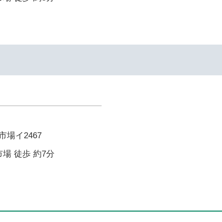
場イ2467
場 徒歩 約7分