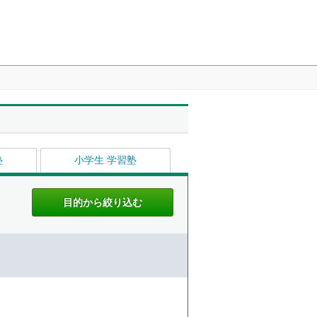
塾
小学生 学習塾