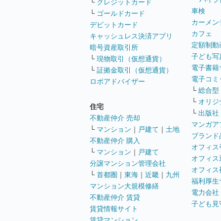
└
クレジットカード
車検
└
ゴールドカード
カーメン
デビットカード
カフェ
キャッシュレス決済アプリ
定額制動
暗号資産取引所
子ども写
└
現物取引（仮想通貨）
電子書籍
└
証拠金取引（仮想通貨）
電子コミ
ロボアドバイザー
└
総合型
└
オリジ
住宅
└
出版社
不動産仲介 売却
マンガア
└
マンション
｜
戸建て
｜
土地
ブランド
不動産仲介 購入
オフィス
└
マンション
｜
戸建て
オフィス
分譲マンション管理会社
オフィス
└
首都圏
｜
東海
｜
近畿
｜
九州
福利厚生
マンション大規模修繕
電力会社
不動産仲介 賃貸
子ども見
賃貸情報サイト
賃貸マンション