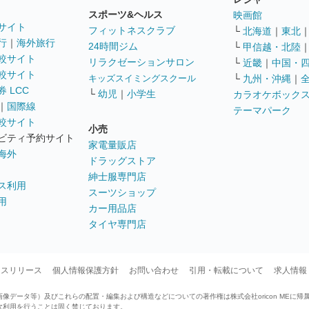
スポーツ&ヘルス
映画館
サイト
フィットネスクラブ
└
北海道
｜
東北
行
｜
海外旅行
24時間ジム
└
甲信越・北陸
較サイト
リラクゼーションサロン
└
近畿
｜
中国・
較サイト
キッズスイミングスクール
└
九州・沖縄
｜
 LCC
└
幼児
｜
小学生
カラオケボック
｜
国際線
テーマパーク
較サイト
小売
ビティ予約サイト
家電量販店
海外
ドラッグストア
紳士服専門店
ス利用
スーツショップ
用
カー用品店
タイヤ専門店
ースリリース
個人情報保護方針
お問い合わせ
引用・転載について
求人情報
データ等）及びこれらの配置・編集および構造などについての著作権は株式会社oricon MEに帰
次利用を行うことは固く禁じております。