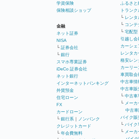
学資保険
ふるさと
保険相談ショップ
トランク
└
レンタ
└
コンテ
金融
└
宅配型
ネット証券
引越し会
NISA
カーシェ
└
証券会社
レンタカ
└
銀行
格安レン
スマホ専業証券
カーリー
iDeCo 証券会社
車買取会
ネット銀行
中古車情
インターネットバンキング
中古車販
外貨預金
└
中古車
住宅ローン
└
メーカ
FX
中古車
カードローン
バイク販
└
銀行系
｜
ノンバンク
└
バイク
クレジットカード
└
メーカ
└
年会費無料
バイク