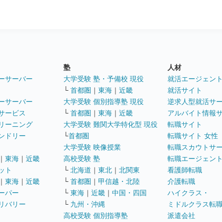
塾
人材
ーサーバー
大学受験 塾・予備校 現役
就活エージェン
└
首都圏
｜
東海
｜
近畿
就活サイト
ーサーバー
大学受験 個別指導塾 現役
逆求人型就活サ
サービス
└
首都圏
｜
東海
｜
近畿
アルバイト情報
リーニング
大学受験 難関大学特化型 現役
転職サイト
ンドリー
└
首都圏
転職サイト 女性
大学受験 映像授業
転職スカウトサ
｜
東海
｜
近畿
高校受験 塾
転職エージェン
ット
└
北海道
｜
東北
｜
北関東
看護師転職
｜
東海
｜
近畿
└
首都圏
｜
甲信越・北陸
介護転職
ーパー
└
東海
｜
近畿
｜
中国・四国
ハイクラス・
リバリー
└
九州・沖縄
ミドルクラス転
高校受験 個別指導塾
派遣会社