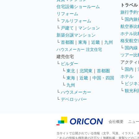
トラベル
住宅設備ショールーム
旅行予約
リフォーム
└
国内旅
└
フルリフォーム
航空券比
└
戸建て
｜
マンション
ホテル比
新築分譲マンション
格安航空券
└
首都圏
｜
東海
｜
近畿
｜
九州
└
国内線
ハウスメーカー 注文住宅
ツアー比
建売住宅
アクティ
└
ビルダー
└
国内
｜
└
東北
｜
北関東
｜
首都圏
ホテル
└
東海
｜
近畿
｜
中国・四国
└
ビジネ
└
九州
└
観光利
└
ハウスメーカー
└
デベロッパー
会社概要
ニュ
当サイトで公開されている情報（文字、写真、イラスト、画像
これらの情報を権利者の許可なく無断転載・複製などの二