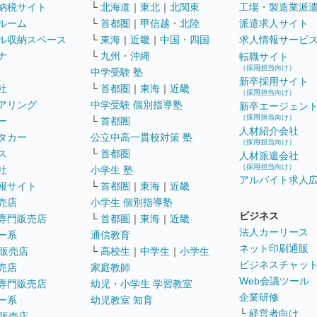
納税サイト
└
北海道
｜
東北
｜
北関東
工場・製造業派
ルーム
└
首都圏
｜
甲信越・北陸
派遣求人サイト
ル収納スペース
└
東海
｜
近畿
｜
中国・四国
求人情報サービ
ナ
└
九州・沖縄
転職サイト
（採用担当向け）
中学受験 塾
新卒採用サイト
社
└
首都圏
｜
東海
｜
近畿
（採用担当向け）
アリング
中学受験 個別指導塾
新卒エージェン
（採用担当向け）
ー
└
首都圏
人材紹介会社
タカー
公立中高一貫校対策 塾
（採用担当向け）
ス
└
首都圏
人材派遣会社
（採用担当向け）
社
小学生 塾
アルバイト求人
報サイト
└
首都圏
｜
東海
｜
近畿
売店
小学生 個別指導塾
ビジネス
専門販売店
└
首都圏
｜
東海
｜
近畿
法人カーリース
ー系
通信教育
ネット印刷通販
販売店
└
高校生
｜
中学生
｜
小学生
ビジネスチャッ
売店
家庭教師
Web会議ツール
専門販売店
幼児・小学生 学習教室
企業研修
ー系
幼児教室 知育
└
経営者向け
販売店