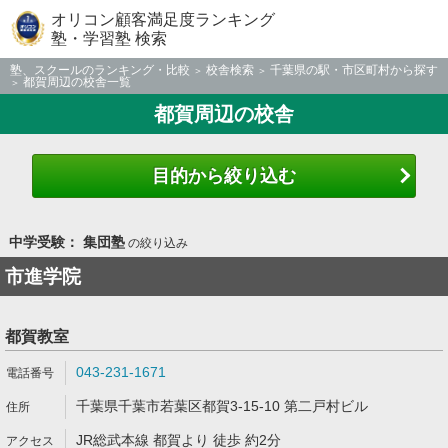
オリコン顧客満足度ランキング
塾・学習塾 検索
塾、スクールのランキング・比較
校舎検索
千葉県の駅・市区町村から探す
都賀周辺の校舎一覧
都賀周辺の校舎
目的から絞り込む
中学受験： 集団塾
の絞り込み
市進学院
都賀教室
043-231-1671
千葉県千葉市若葉区都賀3-15-10 第二戸村ビル
JR総武本線 都賀より 徒歩 約2分