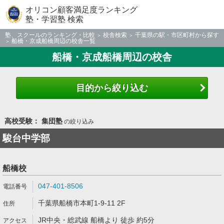
オリコン顧客満足度ランキング
塾・学習塾 検索
塾、スクールのランキング・比較
校舎検索
千葉県の駅・市区町村から探す
船橋・京成船橋周辺の校舎一覧
船橋・京成船橋周辺の校舎
目的から絞り込む
高校受験： 集団塾
の絞り込み
駿台中学部
船橋校
047-401-8506
千葉県船橋市本町1-9-11 2F
JR中央・総武線 船橋より 徒歩 約5分