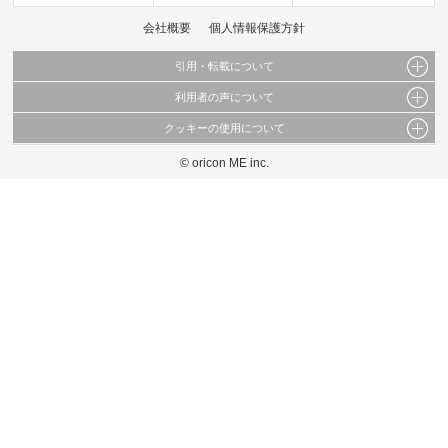
会社概要
個人情報保護方針
引用・転載について
利用者の声について
当サイトで公開されている情報（文字、写真、イラスト、画像データ等）及びこれらの配
置・編集および構造などについての著作権は株式会社oricon MEに帰属しております。
クッキーの使用について
当サイトに掲載している内容はすべてサービスの利用者が提出された見解・感想です。
これらの情報を権利者の許可なく無断転載・複製などの二次利用を行うことは固く禁じて
弊社が内容について正確性を含め一切保証するものではありません。
おります。
© oricon ME inc.
このサイトでは Cookie を使用して、ユーザーに合わせたコンテンツや広告の表示、ソー
弊社の見解・ 意見ではないことをご理解いただいた上でご覧ください。
シャル メディア機能の提供、広告の表示回数やクリック数の測定を行っています。
また、ユーザーによるサイトの利用状況についても情報を収集し、ソーシャル メディア
や広告配信、データ解析の各パートナーに提供しています。
各パートナーは、この情報とユーザーが各パートナーに提供した他の情報や、ユーザーが
各パートナーのサービスを使用したときに収集した他の情報を組み合わせて使用すること
があります。