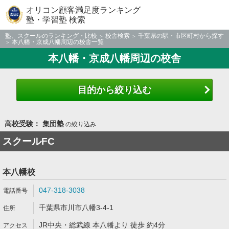
オリコン顧客満足度ランキング
塾・学習塾 検索
塾、スクールのランキング・比較
校舎検索
千葉県の駅・市区町村から探す
本八幡・京成八幡周辺の校舎一覧
本八幡・京成八幡周辺の校舎
目的から絞り込む
高校受験： 集団塾
の絞り込み
スクールFC
本八幡校
047-318-3038
千葉県市川市八幡3-4-1
JR中央・総武線 本八幡より 徒歩 約4分