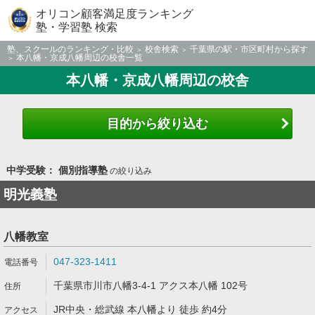
オリコン顧客満足度ランキング
塾・学習塾 検索
塾、スクールのランキング・比較
校舎検索
千葉県の駅・市区町村から探す
本八幡・京成八幡周辺の校舎一覧
本八幡・京成八幡周辺の校舎
目的から絞り込む
中学受験： 個別指導塾
の絞り込み
明光義塾
八幡教室
047-323-1411
千葉県市川市八幡3-4-1 アクス本八幡 102号
JR中央・総武線 本八幡より 徒歩 約4分