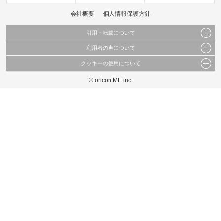
会社概要
個人情報保護方針
引用・転載について
利用者の声について
当サイトで公開されている情報（文字、写真、イラスト、画像データ等）及びこれらの配
置・編集および構造などについての著作権は株式会社oricon MEに帰属しております。
クッキーの使用について
当サイトに掲載している内容はすべてサービスの利用者が提出された見解・感想です。
これらの情報を権利者の許可なく無断転載・複製などの二次利用を行うことは固く禁じて
弊社が内容について正確性を含め一切保証するものではありません。
おります。
© oricon ME inc.
このサイトでは Cookie を使用して、ユーザーに合わせたコンテンツや広告の表示、ソー
弊社の見解・ 意見ではないことをご理解いただいた上でご覧ください。
シャル メディア機能の提供、広告の表示回数やクリック数の測定を行っています。
また、ユーザーによるサイトの利用状況についても情報を収集し、ソーシャル メディア
や広告配信、データ解析の各パートナーに提供しています。
各パートナーは、この情報とユーザーが各パートナーに提供した他の情報や、ユーザーが
各パートナーのサービスを使用したときに収集した他の情報を組み合わせて使用すること
があります。