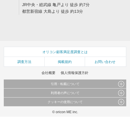
JR中央・総武線 亀戸より 徒歩 約7分
都営新宿線 大島より 徒歩 約13分
オリコン顧客満足度調査とは
調査方法
掲載規約
お問い合わせ
会社概要
個人情報保護方針
引用・転載について
利用者の声について
当サイトで公開されている情報（文字、写真、イラスト、画像データ等）及びこれらの配
置・編集および構造などについての著作権は株式会社oricon MEに帰属しております。
クッキーの使用について
当サイトに掲載している内容はすべてサービスの利用者が提出された見解・感想です。
これらの情報を権利者の許可なく無断転載・複製などの二次利用を行うことは固く禁じて
弊社が内容について正確性を含め一切保証するものではありません。
おります。
© oricon ME inc.
このサイトでは Cookie を使用して、ユーザーに合わせたコンテンツや広告の表示、ソー
弊社の見解・ 意見ではないことをご理解いただいた上でご覧ください。
シャル メディア機能の提供、広告の表示回数やクリック数の測定を行っています。
また、ユーザーによるサイトの利用状況についても情報を収集し、ソーシャル メディア
や広告配信、データ解析の各パートナーに提供しています。