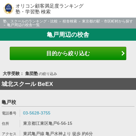
オリコン顧客満足度ランキング
塾・学習塾 検索
塾、スクールのランキング・比較
校舎検索
東京都の駅・市区町村から探す
亀戸周辺の校舎一覧
亀戸周辺の校舎
目的から絞り込む
大学受験： 集団塾
の絞り込み
城北スクール BeEX
亀戸校
03-5628-3755
東京都江東区亀戸6-56-15
東武亀戸線 亀戸水神より 徒歩 約6分