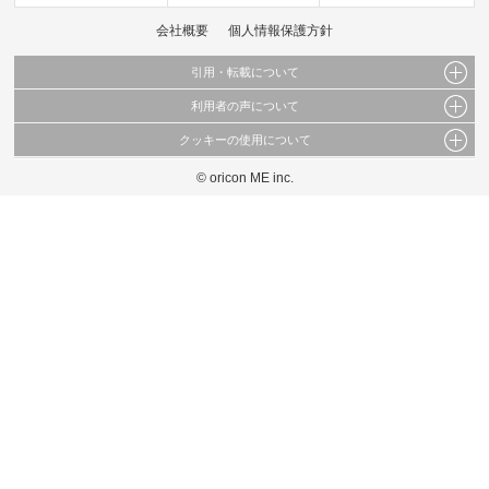
会社概要
個人情報保護方針
引用・転載について
利用者の声について
当サイトで公開されている情報（文字、写真、イラスト、画像データ等）及びこれらの配
置・編集および構造などについての著作権は株式会社oricon MEに帰属しております。
クッキーの使用について
当サイトに掲載している内容はすべてサービスの利用者が提出された見解・感想です。
これらの情報を権利者の許可なく無断転載・複製などの二次利用を行うことは固く禁じて
弊社が内容について正確性を含め一切保証するものではありません。
おります。
© oricon ME inc.
このサイトでは Cookie を使用して、ユーザーに合わせたコンテンツや広告の表示、ソー
弊社の見解・ 意見ではないことをご理解いただいた上でご覧ください。
シャル メディア機能の提供、広告の表示回数やクリック数の測定を行っています。
また、ユーザーによるサイトの利用状況についても情報を収集し、ソーシャル メディア
や広告配信、データ解析の各パートナーに提供しています。
各パートナーは、この情報とユーザーが各パートナーに提供した他の情報や、ユーザーが
各パートナーのサービスを使用したときに収集した他の情報を組み合わせて使用すること
があります。