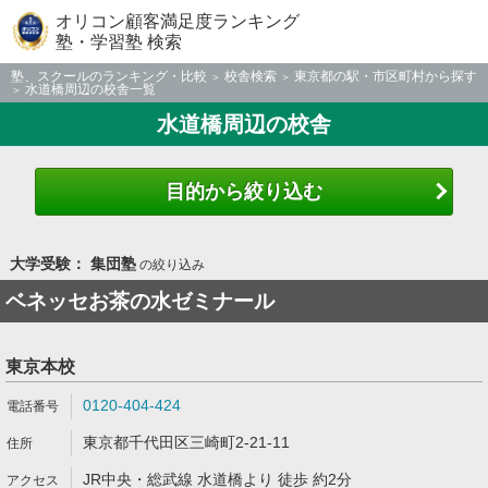
オリコン顧客満足度ランキング
塾・学習塾 検索
塾、スクールのランキング・比較
校舎検索
東京都の駅・市区町村から探す
水道橋周辺の校舎一覧
水道橋周辺の校舎
目的から絞り込む
大学受験： 集団塾
の絞り込み
ベネッセお茶の水ゼミナール
東京本校
0120-404-424
東京都千代田区三崎町2-21-11
JR中央・総武線 水道橋より 徒歩 約2分