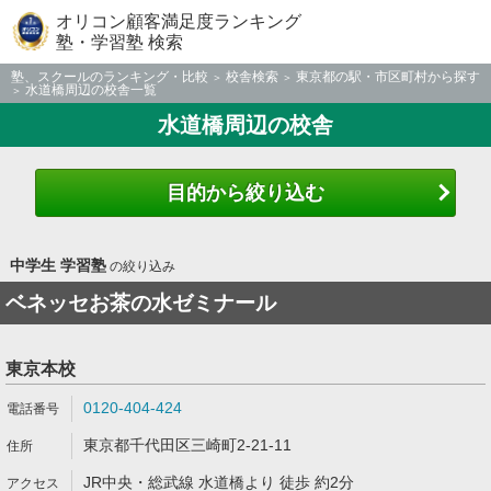
オリコン顧客満足度ランキング
塾・学習塾 検索
塾、スクールのランキング・比較
校舎検索
東京都の駅・市区町村から探す
水道橋周辺の校舎一覧
水道橋周辺の校舎
目的から絞り込む
中学生 学習塾
の絞り込み
ベネッセお茶の水ゼミナール
東京本校
0120-404-424
東京都千代田区三崎町2-21-11
JR中央・総武線 水道橋より 徒歩 約2分