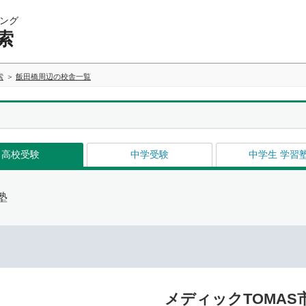
ング
索
索
飯田橋周辺の校舎一覧
高校受験
中学受験
中学生 学習
塾
メディックTOMAS