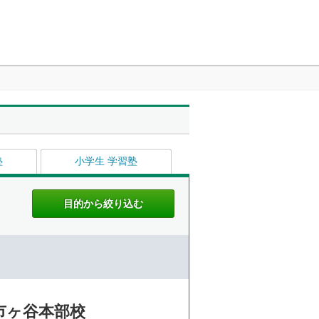
塾
小学生 学習塾
市ヶ谷本部校