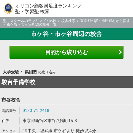
オリコン顧客満足度ランキング
塾・学習塾 検索
塾、スクールのランキング・比較
校舎検索
東京都の駅・市区町村から探す
市ケ谷・市ヶ谷周辺の校舎一覧
市ケ谷・市ヶ谷周辺の校舎
目的から絞り込む
大学受験： 集団塾
の絞り込み
駿台予備学校
市谷校舎
0120-71-2418
東京都新宿区市谷八幡町15-3
JR中央・総武線 市ケ谷より 徒歩 約4分