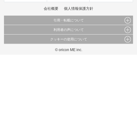
会社概要
個人情報保護方針
引用・転載について
利用者の声について
当サイトで公開されている情報（文字、写真、イラスト、画像データ等）及びこれらの配
置・編集および構造などについての著作権は株式会社oricon MEに帰属しております。
クッキーの使用について
当サイトに掲載している内容はすべてサービスの利用者が提出された見解・感想です。
これらの情報を権利者の許可なく無断転載・複製などの二次利用を行うことは固く禁じて
弊社が内容について正確性を含め一切保証するものではありません。
おります。
© oricon ME inc.
このサイトでは Cookie を使用して、ユーザーに合わせたコンテンツや広告の表示、ソー
弊社の見解・ 意見ではないことをご理解いただいた上でご覧ください。
シャル メディア機能の提供、広告の表示回数やクリック数の測定を行っています。
また、ユーザーによるサイトの利用状況についても情報を収集し、ソーシャル メディア
や広告配信、データ解析の各パートナーに提供しています。
各パートナーは、この情報とユーザーが各パートナーに提供した他の情報や、ユーザーが
各パートナーのサービスを使用したときに収集した他の情報を組み合わせて使用すること
があります。