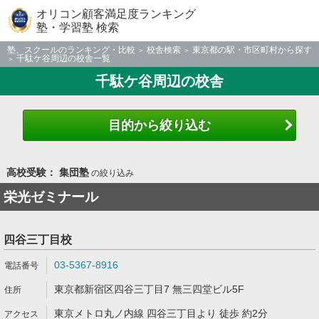
オリコン顧客満足度ランキング
塾・学習塾 検索
塾、スクールのランキング・比較
校舎検索
東京都の駅・市区町村から探す
千駄ケ谷周辺の校舎一覧
千駄ケ谷周辺の校舎
目的から絞り込む
高校受験： 集団塾
の絞り込み
栄光ゼミナール
四谷三丁目校
03-5367-8916
東京都新宿区四谷三丁目7 無三四堂ビル5F
東京メトロ丸ノ内線 四谷三丁目より 徒歩 約2分