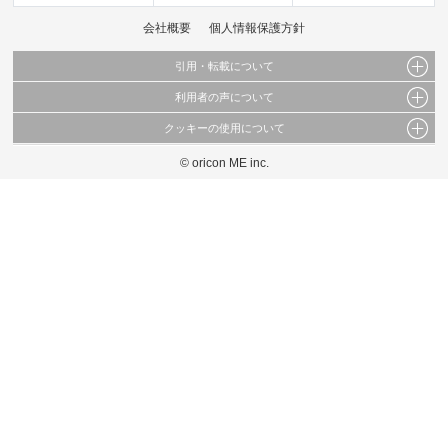
会社概要
個人情報保護方針
引用・転載について
利用者の声について
当サイトで公開されている情報（文字、写真、イラスト、画像データ等）及びこれらの配
置・編集および構造などについての著作権は株式会社oricon MEに帰属しております。
クッキーの使用について
当サイトに掲載している内容はすべてサービスの利用者が提出された見解・感想です。
これらの情報を権利者の許可なく無断転載・複製などの二次利用を行うことは固く禁じて
弊社が内容について正確性を含め一切保証するものではありません。
おります。
© oricon ME inc.
このサイトでは Cookie を使用して、ユーザーに合わせたコンテンツや広告の表示、ソー
弊社の見解・ 意見ではないことをご理解いただいた上でご覧ください。
シャル メディア機能の提供、広告の表示回数やクリック数の測定を行っています。
また、ユーザーによるサイトの利用状況についても情報を収集し、ソーシャル メディア
や広告配信、データ解析の各パートナーに提供しています。
各パートナーは、この情報とユーザーが各パートナーに提供した他の情報や、ユーザーが
各パートナーのサービスを使用したときに収集した他の情報を組み合わせて使用すること
があります。