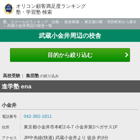
オリコン顧客満足度ランキング
塾・学習塾 検索
塾、スクールのランキング・比較
校舎検索
東京都の駅・市区町村から探す
武蔵小金井周辺の校舎一覧
武蔵小金井周辺の校舎
目的から絞り込む
高校受験： 集団塾
の絞り込み
進学塾 ena
小金井
042-382-1811
東京都小金井市本町2-6-7 小金井第2ペガサス1F
JR中央線(快速) 武蔵小金井より 徒歩 約3分