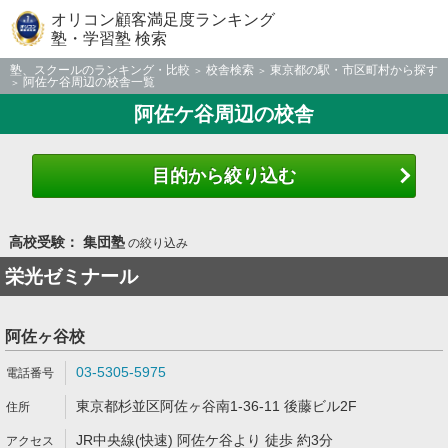
オリコン顧客満足度ランキング
塾・学習塾 検索
塾、スクールのランキング・比較
校舎検索
東京都の駅・市区町村から探す
阿佐ケ谷周辺の校舎一覧
阿佐ケ谷周辺の校舎
目的から絞り込む
高校受験： 集団塾
の絞り込み
栄光ゼミナール
阿佐ヶ谷校
03-5305-5975
東京都杉並区阿佐ヶ谷南1-36-11 後藤ビル2F
JR中央線(快速) 阿佐ケ谷より 徒歩 約3分