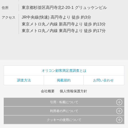
東京都杉並区高円寺北2-20-1 グリュッケンビル
JR中央線(快速) 高円寺より 徒歩 約3分
東京メトロ丸ノ内線 新高円寺より 徒歩 約13分
東京メトロ丸ノ内線 東高円寺より 徒歩 約17分
オリコン顧客満足度調査とは
調査方法
掲載規約
お問い合わせ
会社概要
個人情報保護方針
引用・転載について
利用者の声について
当サイトで公開されている情報（文字、写真、イラスト、画像データ等）及びこれらの配
置・編集および構造などについての著作権は株式会社oricon MEに帰属しております。
クッキーの使用について
当サイトに掲載している内容はすべてサービスの利用者が提出された見解・感想です。
これらの情報を権利者の許可なく無断転載・複製などの二次利用を行うことは固く禁じて
弊社が内容について正確性を含め一切保証するものではありません。
おります。