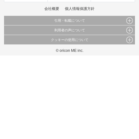
会社概要
個人情報保護方針
引用・転載について
利用者の声について
当サイトで公開されている情報（文字、写真、イラスト、画像データ等）及びこれらの配
置・編集および構造などについての著作権は株式会社oricon MEに帰属しております。
クッキーの使用について
当サイトに掲載している内容はすべてサービスの利用者が提出された見解・感想です。
これらの情報を権利者の許可なく無断転載・複製などの二次利用を行うことは固く禁じて
弊社が内容について正確性を含め一切保証するものではありません。
おります。
© oricon ME inc.
このサイトでは Cookie を使用して、ユーザーに合わせたコンテンツや広告の表示、ソー
弊社の見解・ 意見ではないことをご理解いただいた上でご覧ください。
シャル メディア機能の提供、広告の表示回数やクリック数の測定を行っています。
また、ユーザーによるサイトの利用状況についても情報を収集し、ソーシャル メディア
や広告配信、データ解析の各パートナーに提供しています。
各パートナーは、この情報とユーザーが各パートナーに提供した他の情報や、ユーザーが
各パートナーのサービスを使用したときに収集した他の情報を組み合わせて使用すること
があります。