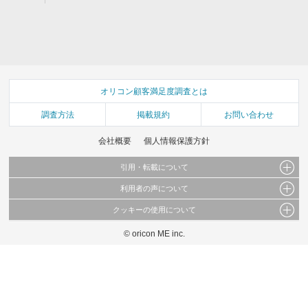
オリコン顧客満足度調査とは
調査方法
掲載規約
お問い合わせ
会社概要
個人情報保護方針
引用・転載について
利用者の声について
当サイトで公開されている情報（文字、写真、イラスト、画像データ等）及びこれらの配
置・編集および構造などについての著作権は株式会社oricon MEに帰属しております。
クッキーの使用について
当サイトに掲載している内容はすべてサービスの利用者が提出された見解・感想です。
これらの情報を権利者の許可なく無断転載・複製などの二次利用を行うことは固く禁じて
弊社が内容について正確性を含め一切保証するものではありません。
おります。
© oricon ME inc.
このサイトでは Cookie を使用して、ユーザーに合わせたコンテンツや広告の表示、ソー
弊社の見解・ 意見ではないことをご理解いただいた上でご覧ください。
シャル メディア機能の提供、広告の表示回数やクリック数の測定を行っています。
また、ユーザーによるサイトの利用状況についても情報を収集し、ソーシャル メディア
や広告配信、データ解析の各パートナーに提供しています。
各パートナーは、この情報とユーザーが各パートナーに提供した他の情報や、ユーザーが
各パートナーのサービスを使用したときに収集した他の情報を組み合わせて使用すること
があります。