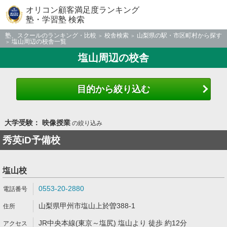
オリコン顧客満足度ランキング
塾・学習塾 検索
塾、スクールのランキング・比較
校舎検索
山梨県の駅・市区町村から探す
塩山周辺の校舎一覧
塩山周辺の校舎
目的から絞り込む
大学受験： 映像授業
の絞り込み
秀英iD予備校
塩山校
0553-20-2880
山梨県甲州市塩山上於曽388-1
JR中央本線(東京～塩尻) 塩山より 徒歩 約12分