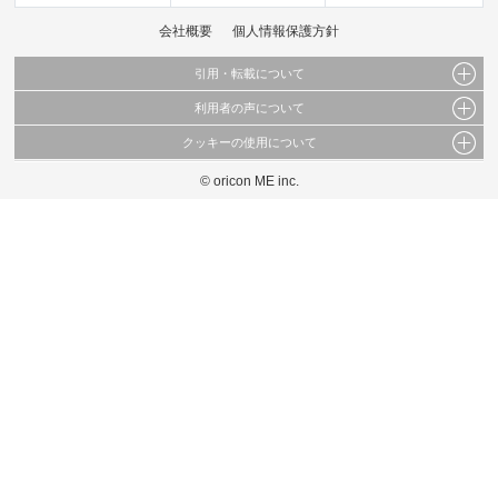
会社概要
個人情報保護方針
引用・転載について
利用者の声について
当サイトで公開されている情報（文字、写真、イラスト、画像データ等）及びこれらの配
置・編集および構造などについての著作権は株式会社oricon MEに帰属しております。
クッキーの使用について
当サイトに掲載している内容はすべてサービスの利用者が提出された見解・感想です。
これらの情報を権利者の許可なく無断転載・複製などの二次利用を行うことは固く禁じて
弊社が内容について正確性を含め一切保証するものではありません。
おります。
© oricon ME inc.
このサイトでは Cookie を使用して、ユーザーに合わせたコンテンツや広告の表示、ソー
弊社の見解・ 意見ではないことをご理解いただいた上でご覧ください。
シャル メディア機能の提供、広告の表示回数やクリック数の測定を行っています。
また、ユーザーによるサイトの利用状況についても情報を収集し、ソーシャル メディア
や広告配信、データ解析の各パートナーに提供しています。
各パートナーは、この情報とユーザーが各パートナーに提供した他の情報や、ユーザーが
各パートナーのサービスを使用したときに収集した他の情報を組み合わせて使用すること
があります。