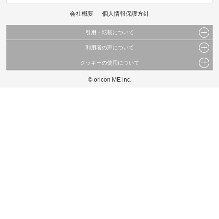
会社概要
個人情報保護方針
引用・転載について
利用者の声について
当サイトで公開されている情報（文字、写真、イラスト、画像データ等）及びこれらの配
置・編集および構造などについての著作権は株式会社oricon MEに帰属しております。
クッキーの使用について
当サイトに掲載している内容はすべてサービスの利用者が提出された見解・感想です。
これらの情報を権利者の許可なく無断転載・複製などの二次利用を行うことは固く禁じて
弊社が内容について正確性を含め一切保証するものではありません。
おります。
© oricon ME inc.
このサイトでは Cookie を使用して、ユーザーに合わせたコンテンツや広告の表示、ソー
弊社の見解・ 意見ではないことをご理解いただいた上でご覧ください。
シャル メディア機能の提供、広告の表示回数やクリック数の測定を行っています。
また、ユーザーによるサイトの利用状況についても情報を収集し、ソーシャル メディア
や広告配信、データ解析の各パートナーに提供しています。
各パートナーは、この情報とユーザーが各パートナーに提供した他の情報や、ユーザーが
各パートナーのサービスを使用したときに収集した他の情報を組み合わせて使用すること
があります。