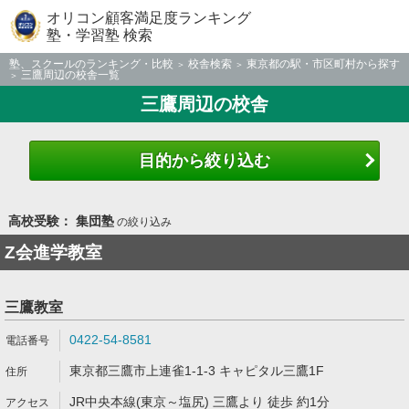
オリコン顧客満足度ランキング
塾・学習塾 検索
塾、スクールのランキング・比較
校舎検索
東京都の駅・市区町村から探す
三鷹周辺の校舎一覧
三鷹周辺の校舎
目的から絞り込む
高校受験： 集団塾
の絞り込み
Z会進学教室
三鷹教室
0422-54-8581
東京都三鷹市上連雀1-1-3 キャピタル三鷹1F
JR中央本線(東京～塩尻) 三鷹より 徒歩 約1分